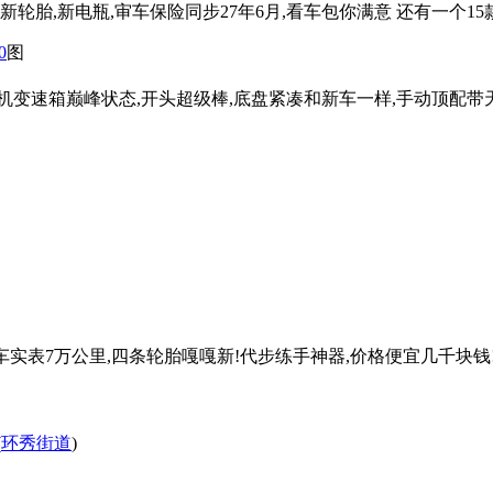
轮胎,新电瓶,审车保险同步27年6月,看车包你满意 还有一个15款
0
图
动机变速箱巅峰状态,开头超级棒,底盘紧凑和新车一样,手动顶配带天窗
一手车实表7万公里,四条轮胎嘎嘎新!代步练手神器,价格便宜几千块钱!
(
环秀街道
)