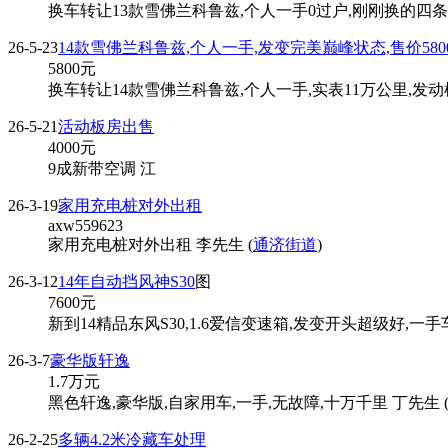
换车转让13款雪佛兰科鲁兹,个人一手0过户,刚刚换的四条新
26-5-23
14款雪佛兰科鲁兹,个人一手,发变完美巅峰状态,售价580
5800
元
换车转让14款雪佛兰科鲁兹,个人一手,实表11万公里,发
26-5-21
活动板房出售
4000
元
9成新带空调 江
26-3-19
家用充电桩对外出租
axw559623
家用充电桩对外出租 李先生 (
通济街道
)
26-3-12
14年自动挡风神S30
图
7600
元
新到14精品东风S30,1.6爱信变速箱,发变开头超级好,
26-3-7
豪华版轩逸
1.7
万元
黑色轩逸,豪华版,自家用车,一手,无故障,十万千里 丁先生 
26-2-25
多辆4.2米冷藏车处理