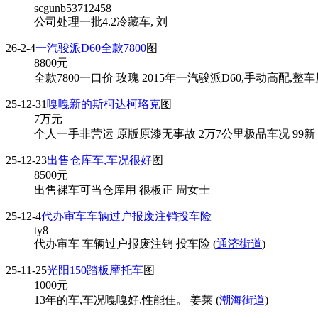
scgunb53712458
公司处理一批4.2冷藏车, 刘
26-2-4
一汽骏派D60全款7800
图
8800
元
全款7800一口价 玫瑰 2015年一汽骏派D60,手动高配
25-12-31
嘎嘎新的斯柯达柯珞克
图
7
万元
个人一手非营运 原版原漆无事故 2万7公里极品车况 99新 
25-12-23
出售仓库车,车况很好
图
8500
元
出售裸车可当仓库用 很板正 周女士
25-12-4
代办审车车辆过户报废注销投车险
ty8
代办审车 车辆过户报废注销 投车险 (
通济街道
)
25-11-25
光阳150踏板摩托车
图
1000
元
13年的车,车况嘎嘎好,性能佳。 姜莱 (
潮海街道
)