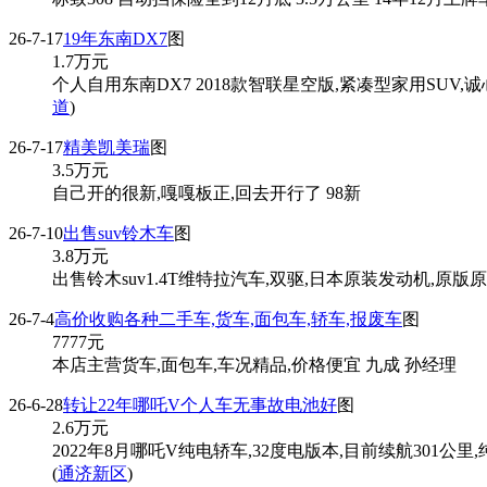
26-7-17
19年东南DX7
图
1.7
万元
个人自用东南DX7 2018款智联星空版,紧凑型家用SUV,
道
)
26-7-17
精美凯美瑞
图
3.5
万元
自己开的很新,嘎嘎板正,回去开行了 98新
26-7-10
出售suv铃木车
图
3.8
万元
出售铃木suv1.4T维特拉汽车,双驱,日本原装发动机,原版原漆
26-7-4
高价收购各种二手车,货车,面包车,轿车,报废车
图
7777
元
本店主营货车,面包车,车况精品,价格便宜 九成 孙经理
26-6-28
转让22年哪吒V个人车无事故电池好
图
2.6
万元
2022年8月哪吒V纯电轿车,32度电版本,目前续航301
(
通济新区
)