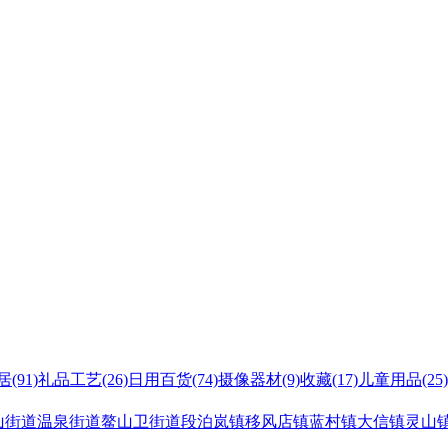
居
(91)
礼品工艺
(26)
日用百货
(74)
摄像器材
(9)
收藏
(17)
儿童用品
(25)
山街道
温泉街道
鳌山卫街道
段泊岚镇
移风店镇
蓝村镇
大信镇
灵山