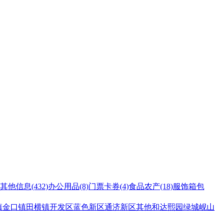
其他信息
(432)
办公用品
(8)
门票卡券
(4)
食品农产
(18)
服饰箱包
镇
金口镇
田横镇
开发区
蓝色新区
通济新区
其他
和达熙园
绿城岘山