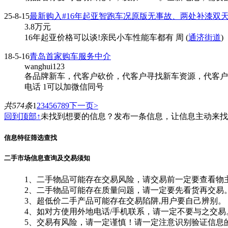
25-8-15
最新购入#16年起亚智跑车况原版无事故、两处补漆双
3.8
万元
16年起亚价格可以谈!亲民小车性能车都有 周 (
通济街道
)
18-5-16
青岛首家购车服务中介
wanghui123
各品牌新车，代客户砍价，代客户寻找新车资源，代客户
电话 1可以加微信同号
共574条
1
2
3
4
5
6
7
8
9
下一页>
回到顶部↑
未找到想要的信息？发布一条信息，让信息主动来
信息特征筛选查找
二手市场信息查询及交易须知
1、二手物品可能存在交易风险，请交易前一定要查看物
2、二手物品可能存在质量问题，请一定要先看货再交易
3、超低价二手产品可能存在交易陷阱,用户要自己辨别。
4、如对方使用外地电话/手机联系，请一定不要与之交易
5、交易有风险，请一定谨慎！请一定注意识别验证信息