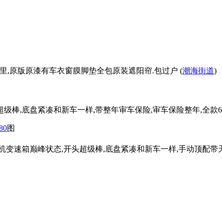
00公里,原版原漆有车衣窗膜脚垫全包原装遮阳帘.包过户 (
潮海街道
)
级棒,底盘紧凑和新车一样,带整年审车保险,审车保险整年,全款65
80
图
动机变速箱巅峰状态,开头超级棒,底盘紧凑和新车一样,手动顶配带天窗