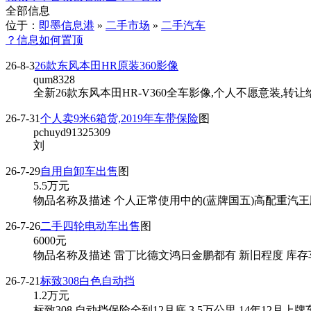
全部信息
位于：
即墨信息港
»
二手市场
»
二手汽车
？信息如何置顶
26-8-3
26款东风本田HR原装360影像
qum8328
全新26款东风本田HR-V360全车影像,个人不愿意装,转让给
26-7-31
个人卖9米6箱货,2019年车带保险
图
pchuyd91325309
刘
26-7-29
自用自卸车出售
图
5.5
万元
物品名称及描述 个人正常使用中的(蓝牌国五)高配重汽王牌7
26-7-26
二手四轮电动车出售
图
6000
元
物品名称及描述 雷丁比德文鸿日金鹏都有 新旧程度 库存车
26-7-21
标致308白色自动挡
1.2
万元
标致308 自动挡保险全到12月底 3.5万公里 14年12月上