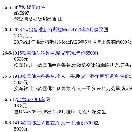
26-6-28
活动板房出售
sfk5997
带空调活动板房出售 江
26-6-20
23.7w出售准新特斯拉ModelY26年5月购买
图
23.7
万元
23.7w出售准新特斯拉ModelY,26年5月挂牌上路实跑8
26-6-19
15款雪佛兰科鲁兹,精品车况,售价6500
图
6500
元
换车转让15款雪佛兰科鲁兹,发动机变速箱巅峰状态,开头超
26-6-19
13款雪佛兰科鲁兹,个人一手,刚交一整年审车保险,售价5
5800
元
换车转让13款雪佛兰科鲁兹,个人一手,实表11万公里,发
26-6-17
出售6789电车
图
13.8
元
鲁BA×6789带牌出 23.8月挂牌 联系人 杨先生
26-6-14
13款雪佛兰科鲁兹,个人一手,售价5900
图
5900
元