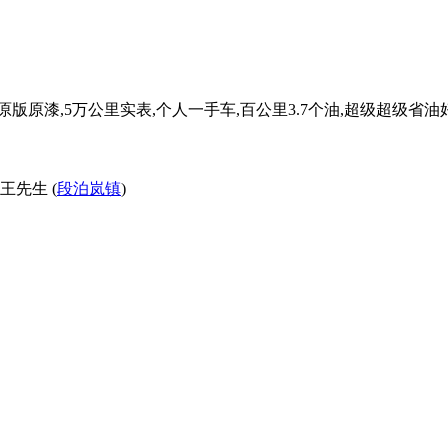
,整车原版原漆,5万公里实表,个人一手车,百公里3.7个油,超级超级省
王先生 (
段泊岚镇
)