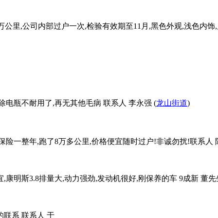
驶里程25万公里,公司内部过户一次,检验有效期至11月,黑色外观,浅色
电瓶不耐用了,再无其他毛病 联系人 李永强 (
龙山街道
)
车保险一整年,跑了8万多公里,价格便宜随时过户!非诚勿扰!联系人 陈!
康明斯3.8排量大,动力强劲,发动机很好,刚保养的车 9成新 董先生
联系 联系人 于