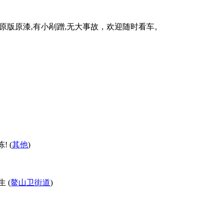
内饰,原版原漆,有小剐蹭,无大事故，欢迎随时看车。
 (
其他
)
 (
鳌山卫街道
)