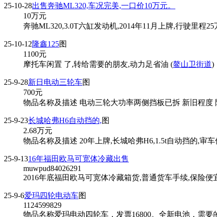
25-10-28
出售奔驰ML320,车况完美,一口价10万元。
10
万元
奔驰ML320,3.0T六缸发动机,2014年11月上牌,行
25-10-12
隆鑫125
图
1100
元
摩托车闲置 了,转给需要的朋友,动力足省油 (
鳌山卫街道
)
25-9-28
新日电动三轮车
图
700
元
物品名称及描述 电动三轮大功率两侧挡板已拆 新旧程度 除
25-9-23
长城哈弗H6自动挡的,
图
2.68
万元
物品名称及描述 20年上牌,长城哈弗H6,1.5t自动挡的,审
25-9-13
16年福田欧马可宽体冷藏出售
muwpud84026291
2016年底福田欧马可宽体冷藏箱货,普通货车手续,保险便宜,
25-9-6
爱玛四轮电动车
图
1124599829
物品名称爱玛电动四轮车，发票16800。全新电池，需要的