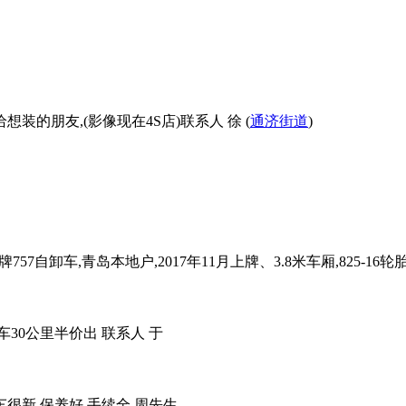
想装的朋友,(影像现在4S店)联系人 徐 (
通济街道
)
57自卸车,青岛本地户,2017年11月上牌、3.8米车厢,825
30公里半价出 联系人 于
牌车很新,保养好,手续全 周先生