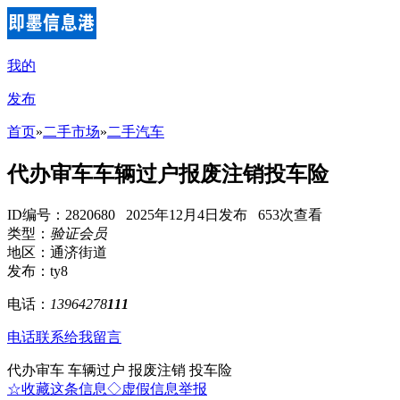
我的
发布
首页
»
二手市场
»
二手汽车
代办审车车辆过户报废注销投车险
ID编号：2820680 2025年12月4日发布 653次查看
类型：
验证会员
地区：通济街道
发布：ty8
电话：
13964278
111
电话联系
给我留言
代办审车 车辆过户 报废注销 投车险
☆收藏这条信息
◇虚假信息举报