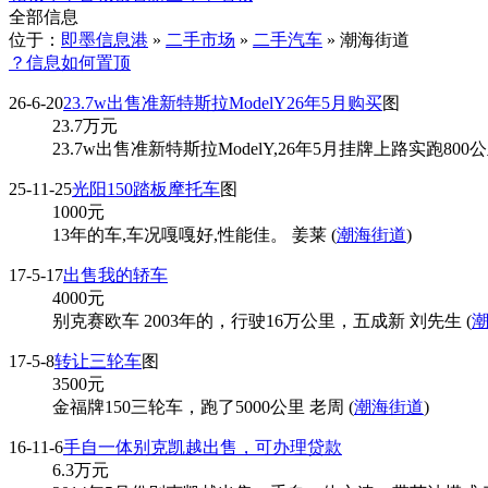
全部信息
位于：
即墨信息港
»
二手市场
»
二手汽车
» 潮海街道
？信息如何置顶
26-6-20
23.7w出售准新特斯拉ModelY26年5月购买
图
23.7
万元
23.7w出售准新特斯拉ModelY,26年5月挂牌上路实跑8
25-11-25
光阳150踏板摩托车
图
1000
元
13年的车,车况嘎嘎好,性能佳。 姜莱 (
潮海街道
)
17-5-17
出售我的轿车
4000
元
别克赛欧车 2003年的，行驶16万公里，五成新 刘先生 (
17-5-8
转让三轮车
图
3500
元
金福牌150三轮车，跑了5000公里 老周 (
潮海街道
)
16-11-6
手自一体别克凯越出售，可办理贷款
6.3
万元