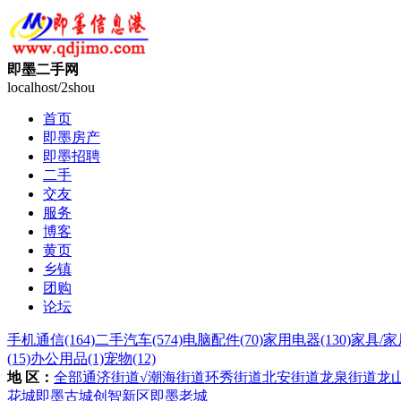
即墨二手网
localhost/2shou
首页
即墨房产
即墨招聘
二手
交友
服务
博客
黄页
乡镇
团购
论坛
手机通信
(164)
二手汽车
(574)
电脑配件
(70)
家用电器
(130)
家具/家
(15)
办公用品
(1)
宠物
(12)
地 区：
全部
通济街道
√潮海街道
环秀街道
北安街道
龙泉街道
龙
花城
即墨古城
创智新区
即墨老城