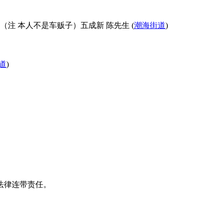
 本人不是车贩子）五成新 陈先生 (
潮海街道
)
道
)
）
法律连带责任。