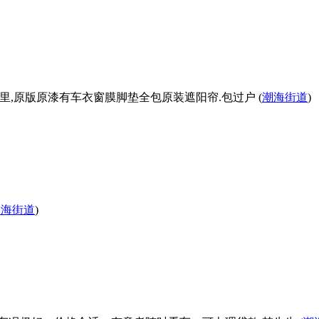
00公里,原版原漆有车衣窗膜脚垫全包原装遮阳帘.包过户 (
潮海街道
)
潮海街道
)