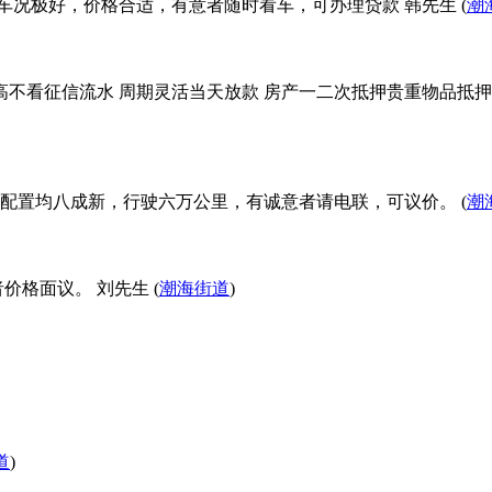
 车况极好，价格合适，有意者随时看车，可办理贷款 韩先生 (
潮
不看征信流水 周期灵活当天放款 房产一二次抵押贵重物品抵押 
配置均八成新，行驶六万公里，有诚意者请电联，可议价。 (
潮
格面议。 刘先生 (
潮海街道
)
道
)