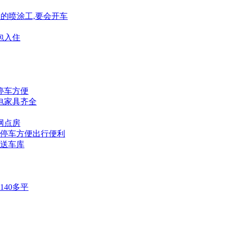
顶的喷涂工,要会开车
包入住
户停车方便
家电家具齐全
网点房
户停车方便出行便利
修送车库
140多平