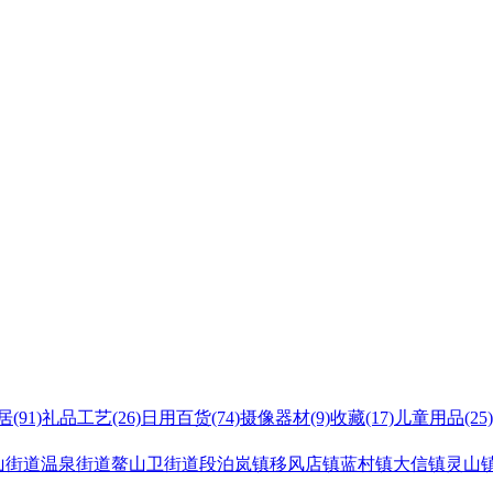
居
(91)
礼品工艺
(26)
日用百货
(74)
摄像器材
(9)
收藏
(17)
儿童用品
(25)
山街道
温泉街道
鳌山卫街道
段泊岚镇
移风店镇
蓝村镇
大信镇
灵山