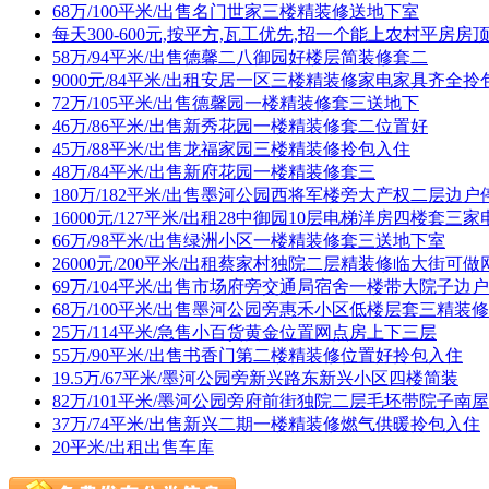
68万/100平米/出售名门世家三楼精装修送地下室
每天300-600元,按平方,瓦工优先,招一个能上农村平房房
58万/94平米/出售德馨二八御园好楼层简装修套二
9000元/84平米/出租安居一区三楼精装修家电家具齐全拎
72万/105平米/出售德馨园一楼精装修套三送地下
46万/86平米/出售新秀花园一楼精装修套二位置好
45万/88平米/出售龙福家园三楼精装修拎包入住
48万/84平米/出售新府花园一楼精装修套三
180万/182平米/出售墨河公园西将军楼旁大产权二层边
16000元/127平米/出租28中御园10层电梯洋房四楼套三
66万/98平米/出售绿洲小区一楼精装修套三送地下室
26000元/200平米/出租蔡家村独院二层精装修临大街可做
69万/104平米/出售市场府旁交通局宿舍一楼带大院子边
68万/100平米/出售墨河公园旁惠禾小区低楼层套三精装
25万/114平米/急售小百货黄金位置网点房上下三层
55万/90平米/出售书香门第二楼精装修位置好拎包入住
19.5万/67平米/墨河公园旁新兴路东新兴小区四楼简装
82万/101平米/墨河公园旁府前街独院二层毛坯带院子南屋
37万/74平米/出售新兴二期一楼精装修燃气供暖拎包入住
20平米/出租出售车库