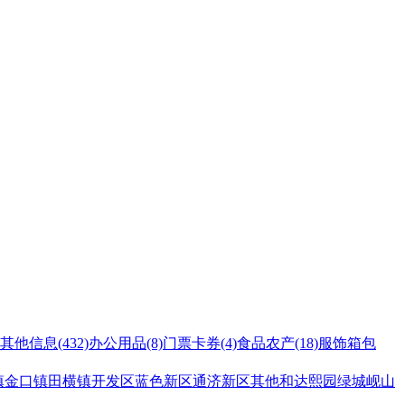
其他信息
(432)
办公用品
(8)
门票卡券
(4)
食品农产
(18)
服饰箱包
镇
金口镇
田横镇
开发区
蓝色新区
通济新区
其他
和达熙园
绿城岘山