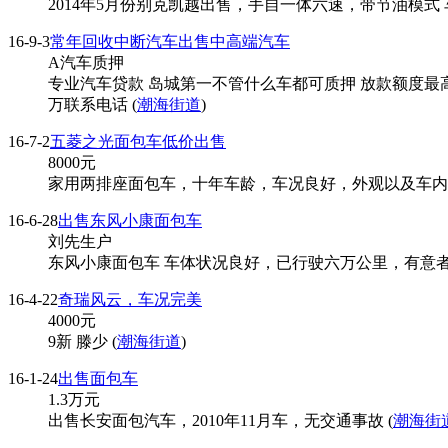
2014年5月份别克凯越出售，手自一体六速，带节油模式
16-9-3
常年回收中断汽车出售中高端汽车
A汽车质押
专业汽车贷款 岛城第一不管什么车都可质押 放款额度最高
万联系电话 (
潮海街道
)
16-7-2
五菱之光面包车低价出售
8000
元
家用两排座面包车，十年车龄，车况良好，外观以及车内
16-6-28
出售东风小康面包车
刘先生户
东风小康面包车 车体状况良好，已行驶六万公里，有意者价
16-4-22
奇瑞风云，车况完美
4000
元
9新 滕少 (
潮海街道
)
16-1-24
出售面包车
1.3
万元
出售长安面包汽车，2010年11月车，无交通事故 (
潮海街