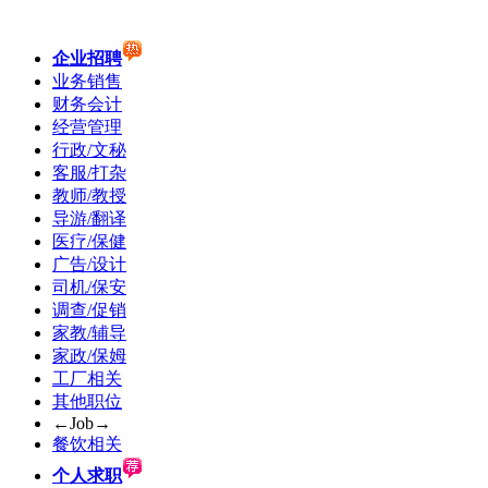
企业招聘
业务销售
财务会计
经营管理
行政/文秘
客服/打杂
教师/教授
导游/翻译
医疗/保健
广告/设计
司机/保安
调查/促销
家教/辅导
家政/保姆
工厂相关
其他职位
←Job→
餐饮相关
个人求职