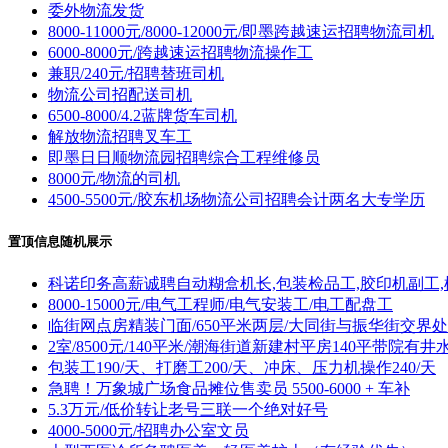
委外物流发货
8000-11000元/8000-12000元/即墨跨越速运招聘物流司机
6000-8000元/跨越速运招聘物流操作工
兼职/240元/招聘替班司机
物流公司招配送司机
6500-8000/4.2蓝牌货车司机
解放物流招聘叉车工
即墨日日顺物流园招聘综合工程维修员
8000元/物流的司机
4500-5500元/胶东机场物流公司招聘会计两名大专学历
置顶信息随机展示
科诺印务高薪诚聘自动糊盒机长,包装检品工,胶印机副工,
8000-15000元/电气工程师/电气安装工/电工配盘工
临街网点房精装门面/650平米两层/大同街与振华街交界处
2室/8500元/140平米/潮海街道新建村平房140平带院有井
包装工190/天、打磨工200/天、冲床、压力机操作240/天
急聘！万象城广场食品摊位售卖员 5500-6000 + 车补
5.3万元/低价转让老号三联一个绝对好号
4000-5000元/招聘办公室文员