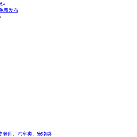
息»
免费发布
)
、历史老师、汽车类、宠物类