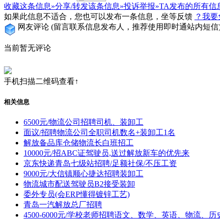
收藏这条信息»
分享/转发该条信息»
投诉举报»
TA发布的所有信
如果此信息不适合，您也可以发布一条信息，坐等反馈
？我要
网友评论
(留言联系信息发布人，推荐使用即时通站内短信
当前暂无评论
手机扫描二维码查看↑
相关信息
6500元/物流公司招聘司机、装卸工
面议/招聘物流公司全职司机数名+装卸工1名
解放备品库仓储物流长白班招工
10000元/招ABC证驾驶员,送过解放新车的优先来
京东快递青岛七级站招聘/足额社保/不压工资
9000元/大信镇顺心捷达招聘装卸工
物流城市配送驾驶员B2接受装卸
委外专员(会ERP懂得镀锌工艺)
青岛一汽解放总厂招聘
4500-6000元/学校老师招聘语文、数学、英语、物流