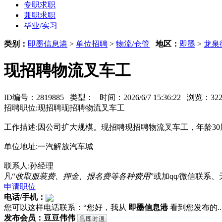
专职求职
兼职求职
毕业/实习
类别：
即墨信息港
>
单位招聘
>
物流/仓管
地区：
即墨
>
龙泉
现招聘物流叉车工
ID编号：2819885 类型：
时间：2026/6/7 15:36:22 浏览：
招聘职位:现招聘现招聘物流叉车工
工作描述:因公司扩大规模。现招聘现招聘物流叉车工，年龄3
单位地址:一汽解放汽车城
联系人:孙经理
凡“
收取服装费、押金、报名费等各种费用
”或加qq/微信联
申请职位
电话/手机：
您可以这样电话联系：“您好，我从
即墨信息港
看到您发布的...
发布会员：豆豆伟伟