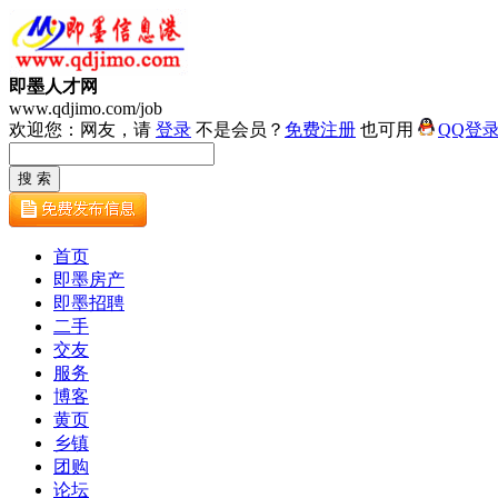
即墨人才网
www.qdjimo.com/job
欢迎您：网友，请
登录
不是会员？
免费注册
也可用
QQ登
首页
即墨房产
即墨招聘
二手
交友
服务
博客
黄页
乡镇
团购
论坛