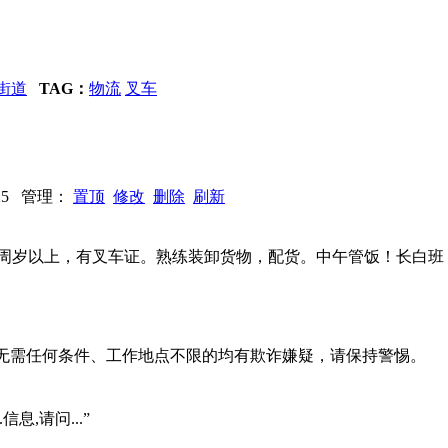
街道
TAG：
物流
叉车
3225 管理：
置顶
修改
删除
刷新
0周岁以上，有叉车证。熟练装卸货物，配货。中午管饭！长白班
系、无需任何条件、工作地点不限的均有欺诈嫌疑，请保持警惕。
信息,请问...”