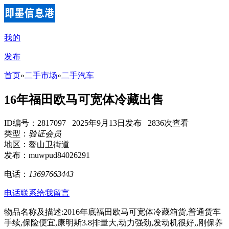
我的
发布
首页
»
二手市场
»
二手汽车
16年福田欧马可宽体冷藏出售
ID编号：2817097 2025年9月13日发布 2836次查看
类型：
验证会员
地区：鳌山卫街道
发布：muwpud84026291
电话：
13697663443
电话联系
给我留言
物品名称及描述:2016年底福田欧马可宽体冷藏箱货,普通货车
手续,保险便宜,康明斯3.8排量大,动力强劲,发动机很好,,刚保养