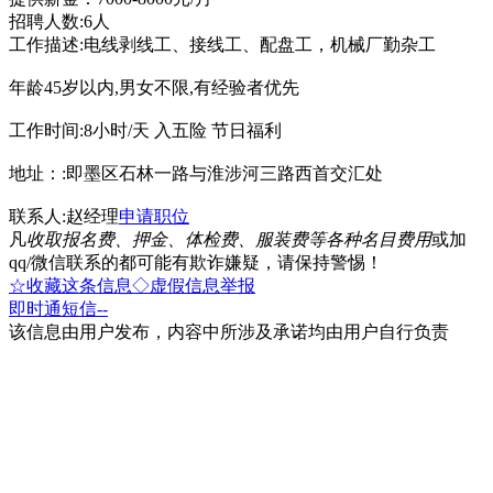
招聘人数:6人
工作描述:电线剥线工、接线工、配盘工，机械厂勤杂工
年龄45岁以内,男女不限,有经验者优先
工作时间:8小时/天 入五险 节日福利
地址：:即墨区石林一路与淮涉河三路西首交汇处
联系人:赵经理
申请职位
凡
收取报名费、押金、体检费、服装费等各种名目费用
或加
qq/微信联系的都可能有欺诈嫌疑，请保持警惕！
☆收藏这条信息
◇虚假信息举报
即时通
短信
--
该信息由用户发布，内容中所涉及承诺均由用户自行负责