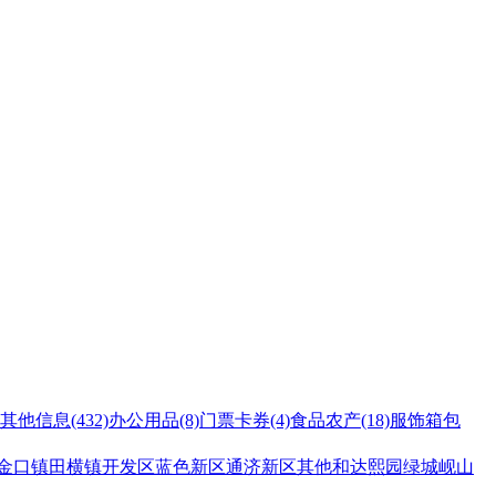
其他信息
(432)
办公用品
(8)
门票卡券
(4)
食品农产
(18)
服饰箱包
金口镇
田横镇
开发区
蓝色新区
通济新区
其他
和达熙园
绿城岘山