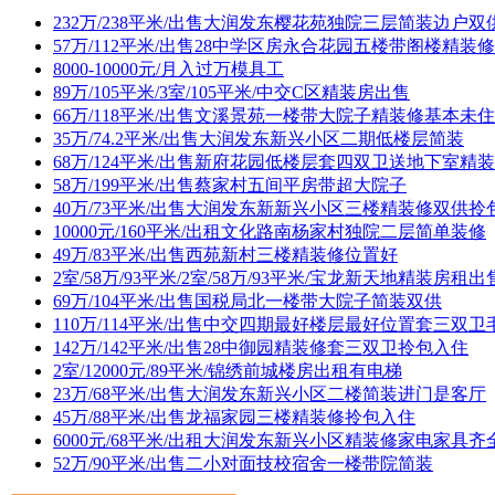
232万/238平米/出售大润发东樱花苑独院三层简装边户双
57万/112平米/出售28中学区房永合花园五楼带阁楼精装
8000-10000元/月入过万模具工
89万/105平米/3室/105平米/中交C区精装房出售
66万/118平米/出售文溪景苑一楼带大院子精装修基本未
35万/74.2平米/出售大润发东新兴小区二期低楼层简装
68万/124平米/出售新府花园低楼层套四双卫送地下室精
58万/199平米/出售蔡家村五间平房带超大院子
40万/73平米/出售大润发东新新兴小区三楼精装修双供
10000元/160平米/出租文化路南杨家村独院二层简单装修
49万/83平米/出售西苑新村三楼精装修位置好
2室/58万/93平米/2室/58万/93平米/宝龙新天地精装房租出
69万/104平米/出售国税局北一楼带大院子简装双供
110万/114平米/出售中交四期最好楼层最好位置套三双卫
142万/142平米/出售28中御园精装修套三双卫拎包入住
2室/12000元/89平米/锦绣前城楼房出租有电梯
23万/68平米/出售大润发东新兴小区二楼简装进门是客厅
45万/88平米/出售龙福家园三楼精装修拎包入住
6000元/68平米/出租大润发东新兴小区精装修家电家具
52万/90平米/出售二小对面技校宿舍一楼带院简装