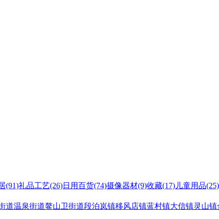
居
(91)
礼品工艺
(26)
日用百货
(74)
摄像器材
(9)
收藏
(17)
儿童用品
(25)
街道
温泉街道
鳌山卫街道
段泊岚镇
移风店镇
蓝村镇
大信镇
灵山镇