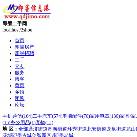
即墨二手网
localhost/2shou
首页
即墨房产
即墨招聘
二手
交友
服务
博客
黄页
乡镇
团购
论坛
手机通信
(164)
二手汽车
(574)
电脑配件
(70)
家用电器
(130)
家具/家
(15)
办公用品
(1)
宠物
(12)
地 区：
全部
通济街道
潮海街道
环秀街道
北安街道
龙泉街道
龙山
花城
即墨古城
创智新区
√即墨老城