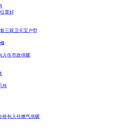
供
修位置好
住套三双卫元宝户型
装修
拎包入住市政供暖
售
毛坯
齐全拎包入住燃气供暖