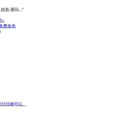
信息,请问...”
息»
免费发布
)
兼职日结都可以。