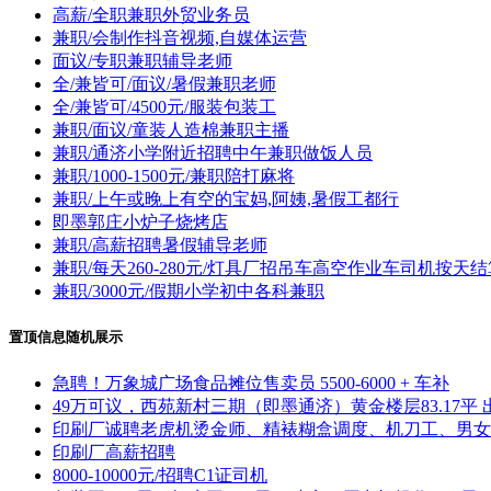
高薪/全职兼职外贸业务员
兼职/会制作抖音视频,自媒体运营
面议/专职兼职辅导老师
全/兼皆可/面议/暑假兼职老师
全/兼皆可/4500元/服装包装工
兼职/面议/童装人造棉兼职主播
兼职/通济小学附近招聘中午兼职做饭人员
兼职/1000-1500元/兼职陪打麻将
兼职/上午或晚上有空的宝妈,阿姨,暑假工都行
即墨郭庄小炉子烧烤店
兼职/高薪招聘暑假辅导老师
兼职/每天260-280元/灯具厂招吊车高空作业车司机按天结
兼职/3000元/假期小学初中各科兼职
置顶信息随机展示
急聘！万象城广场食品摊位售卖员 5500-6000 + 车补
49万可议，西苑新村三期（即墨通济）黄金楼层83.17平 
印刷厂诚聘老虎机烫金师、精裱糊盒调度、机刀工、男女
印刷厂高薪招聘
8000-10000元/招聘C1证司机