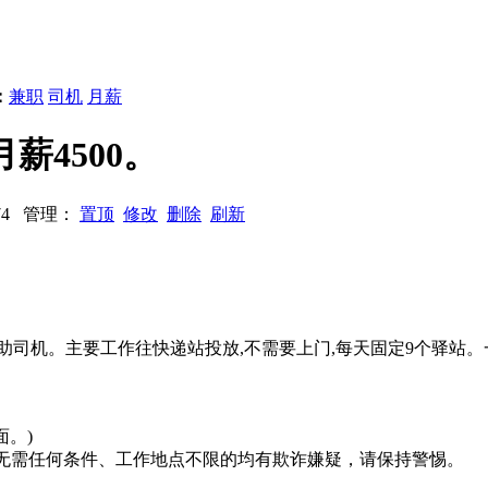
：
兼职
司机
月薪
薪4500。
9674 管理：
置顶
修改
删除
刷新
协助司机。主要工作往快递站投放,不需要上门,每天固定9个驿站。
。
面。)
系、无需任何条件、工作地点不限的均有欺诈嫌疑，请保持警惕。