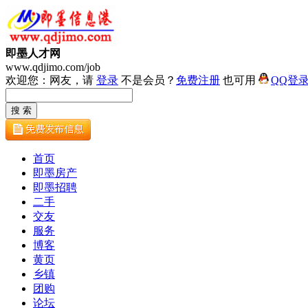
即墨人才网
www.qdjimo.com/job
欢迎您：网友，请
登录
不是会员？
免费注册
也可用
QQ登
首页
即墨房产
即墨招聘
二手
交友
服务
博客
黄页
乡镇
团购
论坛