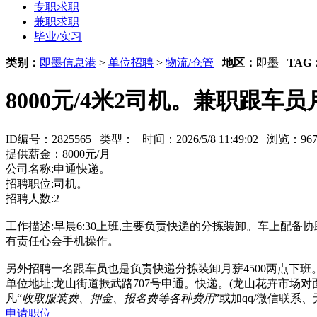
专职求职
兼职求职
毕业/实习
类别：
即墨信息港
>
单位招聘
>
物流/仓管
地区：
即墨
TAG
8000元/4米2司机。兼职跟车员月
ID编号：2825565 类型：
时间：2026/5/8 11:49:02 浏览：
提供薪金：8000元/月
公司名称:申通快递。
招聘职位:司机。
招聘人数:2
工作描述:早晨6:30上班,主要负责快递的分拣装卸。车上配备
有责任心会手机操作。
另外招聘一名跟车员也是负责快递分拣装卸月薪4500两点下班
单位地址:龙山街道振武路707号申通。快递。(龙山花卉市场对
凡“
收取服装费、押金、报名费等各种费用
”或加qq/微信联
申请职位