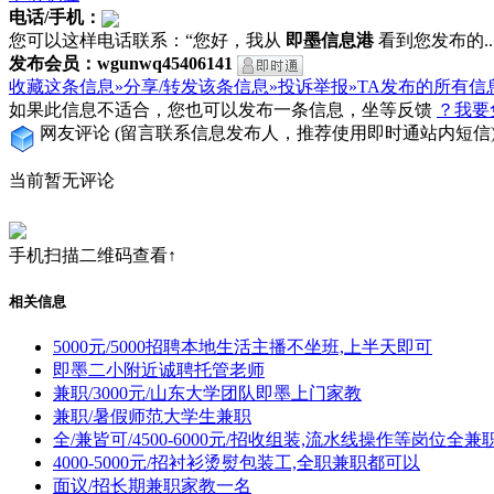
电话/手机：
您可以这样电话联系：“您好，我从
即墨信息港
看到您发布的...
发布会员：wgunwq45406141
收藏这条信息»
分享/转发该条信息»
投诉举报»
TA发布的所有信
如果此信息不适合，您也可以发布一条信息，坐等反馈
？我要
网友评论
(留言联系信息发布人，推荐使用即时通站内短信
当前暂无评论
手机扫描二维码查看↑
相关信息
5000元/5000招聘本地生活主播不坐班,上半天即可
即墨二小附近诚聘托管老师
兼职/3000元/山东大学团队即墨上门家教
兼职/暑假师范大学生兼职
全/兼皆可/4500-6000元/招收组装,流水线操作等岗位全
4000-5000元/招衬衫烫熨包装工,全职兼职都可以
面议/招长期兼职家教一名