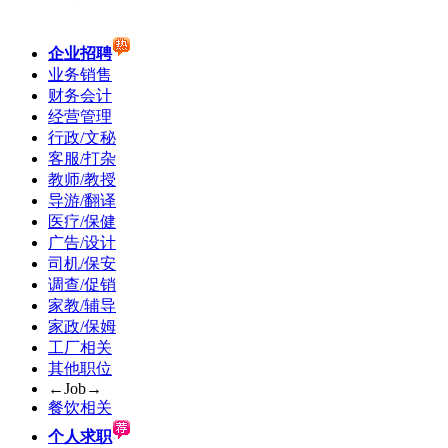
企业招聘
业务销售
财务会计
经营管理
行政/文秘
客服/打杂
教师/教授
导游/翻译
医疗/保健
广告/设计
司机/保安
调查/促销
家教/辅导
家政/保姆
工厂相关
其他职位
←Job→
餐饮相关
个人求职