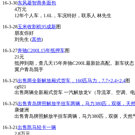
16-3-30
东风菱智商务面包
4
万元
12年个人车，1.6L，车况特好，联系人 林先生
16-3-28
玉米收割机95成新
图
朋友你好
刘先生 (
其他
)
16-3-27
奔驰C200L15年抵押车
图
21
元
抵押到期，查几天15年奔驰C200L最新款高配。新车状
冀户青岛我手
16-3-25
出售两全新解放厢式货车，160匹马力，7.7×2.4×2.4
图
cg921
出售两辆全新厢式货车 一汽解放龙V（导流罩、空调、电动门窗、
16-3-25
出售青岛牌照解放半挂车两辆，马力380匹，双驱，天
康健洲
出售青岛牌照解放半挂车两辆，马力380匹，双驱，天然气，行
16-3-21
出售凯马轻卡一辆
2.8
万元