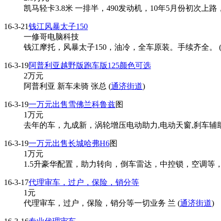
凯马轻卡3.8米 一排半，490发动机，10年5月份初次上路
16-3-21
钱江风暴太子150
一修哥电脑科技
钱江摩托，风暴太子150，油冷，全车原装。手续齐全。 
16-3-19
阿普利亚越野版跑车版125颜色可选
2
万元
阿普利亚 新车未骑 张总 (
通济街道
)
16-3-19
一万元出售雪佛兰科鲁兹
图
1
万元
去年的车，九成新，涡轮增压电动助力,电动天窗,刹车辅助
16-3-19
一万元出售长城哈弗H6
图
1
万元
1.5升豪华配置，助力转向，倒车雷达，中控锁，空调等，
16-3-17
代理审车，过户，保险，销分等
1
元
代理审车，过户，保险，销分等一切业务 兰 (
通济街道
)