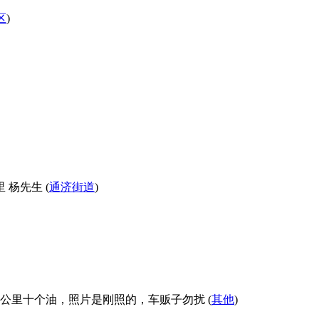
区
)
杨先生 (
通济街道
)
百公里十个油，照片是刚照的，车贩子勿扰 (
其他
)