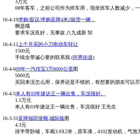
3
万元
08年客车，之前公司作为班车用，现坐班车人数减少，一直
16-4-19
求购/面议/求购蓝牌4米2箱货一辆，
啊是哦
要求车况良好，无事故 八九成新 邹
16-4-12
上个月买的小刀电动车转让
1500
元
手续全带诚心要的联系我 (
环秀街道
)
16-4-6
09年一汽佳宝3万8000公里
图
5000
元
买回来没怎么用，保养还是不错的，有想要的朋友可以尽快电
16-4-5
本人有03年捷达王一辆出售，车况很好。
1.1
万元
本人有03年捷达王一辆出售，车况很好 王先生
16-3-31
蓝牌福田捷顺,城际版
图
4.3
元
排半带卧铺，车厢3.9X2米，原车漆，4102发动机，