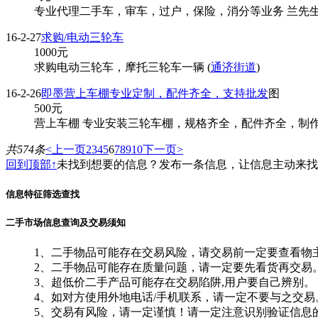
专业代理二手车，审车，过户，保险，消分等业务 兰先生 
16-2-27
求购/电动三轮车
1000
元
求购电动三轮车，摩托三轮车一辆 (
通济街道
)
16-2-26
即墨营上车棚专业定制，配件齐全，支持批发
图
500
元
营上车棚 专业安装三轮车棚，规格齐全，配件齐全，制作
共574条
<上一页
2
3
4
5
6
7
8
9
10
下一页>
回到顶部↑
未找到想要的信息？发布一条信息，让信息主动来
信息特征筛选查找
二手市场信息查询及交易须知
1、二手物品可能存在交易风险，请交易前一定要查看物
2、二手物品可能存在质量问题，请一定要先看货再交易
3、超低价二手产品可能存在交易陷阱,用户要自己辨别。
4、如对方使用外地电话/手机联系，请一定不要与之交易
5、交易有风险，请一定谨慎！请一定注意识别验证信息