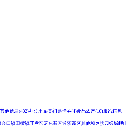
其他信息
(432)
办公用品
(8)
门票卡券
(4)
食品农产
(18)
服饰箱包
镇
金口镇
田横镇
开发区
蓝色新区
通济新区
其他
和达熙园
绿城岘山