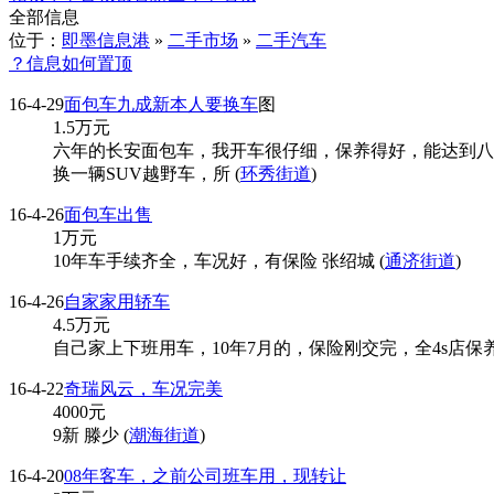
全部信息
位于：
即墨信息港
»
二手市场
»
二手汽车
？信息如何置顶
16-4-29
面包车九成新本人要换车
图
1.5
万元
六年的长安面包车，我开车很仔细，保养得好，能达到八
换一辆SUV越野车，所 (
环秀街道
)
16-4-26
面包车出售
1
万元
10年车手续齐全，车况好，有保险 张绍城 (
通济街道
)
16-4-26
自家家用轿车
4.5
万元
自己家上下班用车，10年7月的，保险刚交完，全4s店保养
16-4-22
奇瑞风云，车况完美
4000
元
9新 滕少 (
潮海街道
)
16-4-20
08年客车，之前公司班车用，现转让