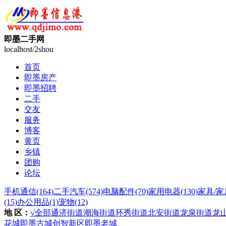
即墨二手网
localhost/2shou
首页
即墨房产
即墨招聘
二手
交友
服务
博客
黄页
乡镇
团购
论坛
手机通信
(164)
二手汽车
(574)
电脑配件
(70)
家用电器
(130)
家具/家
(15)
办公用品
(1)
宠物
(12)
地 区：
√全部
通济街道
潮海街道
环秀街道
北安街道
龙泉街道
龙
花城
即墨古城
创智新区
即墨老城