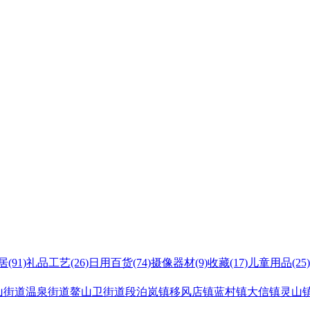
居
(91)
礼品工艺
(26)
日用百货
(74)
摄像器材
(9)
收藏
(17)
儿童用品
(25)
山街道
温泉街道
鳌山卫街道
段泊岚镇
移风店镇
蓝村镇
大信镇
灵山