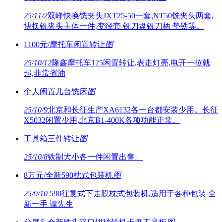
25/11/2
双峰快换铣夹头JXT25-50一套,NT50铣夹头两套,
快换铣夹头主体一件,变径套 铣刀盘铣刀柄 垫铁等。
1100元/摩托车闲置转让
图
25/10/12
隆鑫摩托车125闲置转让,表走灯亮,电开一拉就
起,非常省油
个人闲置几台铣床
图
25/10/9
北京和长征生产XA6132各一台都安装少用。长征
X5032闲置少用,北京B1-400K各项功能正常。
工具箱三件转让
图
25/10/8
铁制大小各一件闲置出售。
8万元/全新590枕式包装机
图
25/9/10
590往复式下走膜枕式包装机,适用于各种包装 全
新一手 谭先生