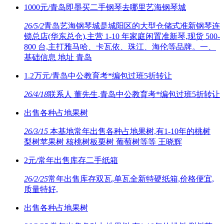
1000元/青岛即墨买二手钢琴去哪里艺海钢琴城
26/5/2
青岛艺海钢琴城是城阳区的大型仓储式准新钢琴连
锁总店(华东总仓),主营 1-10 年家庭闲置准新琴,现货 500-
800 台,主打雅马哈、卡瓦依、珠江、海伦等品牌。一、
基础信息 地址 青岛
1.2万元/青岛中公教育考*编包过班5折转让
26/4/18
联系人 董先生,青岛中公教育考*编包过班5折转让
出售各种占地果树
26/3/15
本基地常年出售各种占地果树,有1-10年的桃树
梨树苹果树 核桃树板栗树 葡萄树等等 王晓辉
2元/常年出售库存二手纸箱
26/2/25
常年出售库存双瓦,单瓦全新特硬纸箱,价格便宜,
质量特好,
出售各种占地果树