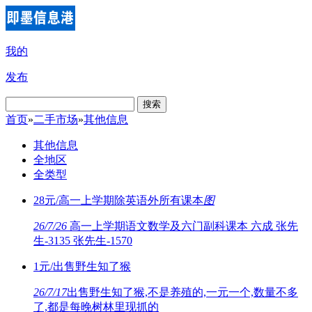
我的
发布
搜索
首页
»
二手市场
»
其他信息
其他信息
全地区
全类型
28元/高一上学期除英语外所有课本
图
26/7/26
高一上学期语文数学及六门副科课本 六成 张先
生-3135 张先生-1570
1元/出售野生知了猴
26/7/17
出售野生知了猴,不是养殖的,一元一个,数量不多
了,都是每晚树林里现抓的