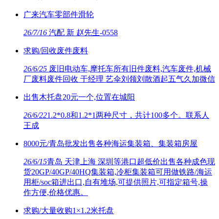
广来汽车零部件滑轮
26/7/16
汽配 新 赵先生-0558
求购/回收废件废料
26/6/25
废旧电动车,摩托车所有旧件废料,汽车废件,机械
厂废料废件回收 于经理 艺伞刘领刘散酒起五气久加微信
出售木托盘20元一个,位置在城阳
26/6/22
1.2*0.8和1.2*1两种尺寸，共计100多个。联系人
王成
8000元/青岛批发出售各种海运集装箱、集装箱房屋
26/6/15
青岛 天津上海 深圳等港口超低价出售各种成色现
货20GP/40GP/40HQ集装箱,冷柜集装箱可用做铁路/海运
用柜/soc箱进出口,自有堆场,可提供照片,可指定箱号,操
作方便,价格优惠。
求购/大量收购1×1.2米托盘