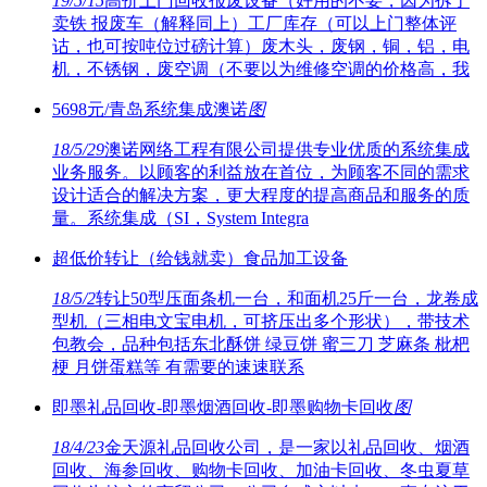
19/5/15
高价上门回收报废设备（好用的不要，因为拆了
卖铁 报废车（解释同上）工厂库存（可以上门整体评
诂，也可按吨位过磅计算）废木头，废钢，铜，铝，电
机，不锈钢，废空调（不要以为维修空调的价格高，我
5698元/青岛系统集成澳诺
图
18/5/29
澳诺网络工程有限公司提供专业优质的系统集成
业务服务。以顾客的利益放在首位，为顾客不同的需求
设计适合的解决方案，更大程度的提高商品和服务的质
量。系统集成（SI，System Integra
超低价转让（给钱就卖）食品加工设备
18/5/2
转让50型压面条机一台，和面机25斤一台，龙卷成
型机（三相电文宝电机，可挤压出多个形状），带技术
包教会，品种包括东北酥饼 绿豆饼 蜜三刀 芝麻条 枇杷
梗 月饼蛋糕等 有需要的速速联系
即墨礼品回收-即墨烟酒回收-即墨购物卡回收
图
18/4/23
金天源礼品回收公司，是一家以礼品回收、烟酒
回收、海参回收、购物卡回收、加油卡回收、冬虫夏草