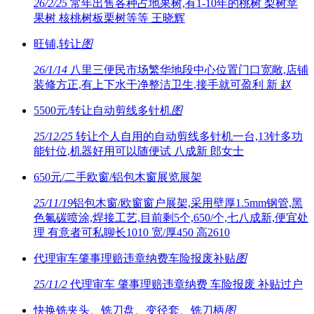
26/2/25
常年出售各种占地果树,有1-10年的桃树 梨树苹
果树 核桃树板栗树等等 王晓辉
旺铺,转让
图
26/1/14
八里三便民市场繁华地段中心位置门口宽敞,店铺
装修方正,有上下水干净整洁卫生,接手就可盈利 新 赵
5500元/转让自动剪线多针机
图
25/12/25
转让个人自用的自动剪线多针机一台,13针多功
能针位,机器好用可以随便试 八成新 郎女士
650元/二手欧窗/铝包木窗展览展架
25/11/19
铝包木窗/欧窗窗户展架,采用壁厚1.5mm钢管,黑
色氟碳喷涂,焊接工艺,目前剩5个,650/个,七八成新,便宜处
理 有意者可私聊长1010 宽/厚450 高2610
代理审车肇事理赔违章纳费车险报废补贴
图
25/11/2
代理审车 肇事理赔违章纳费 车险报废 补贴过户
快换铣夹头、铣刀盘、变径套、铣刀柄
图