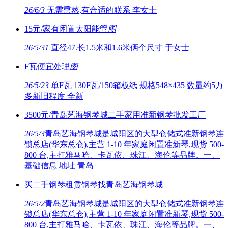
26/6/3
无需熏蒸,有合适的联系 李女士
15元/家有闲置太阳能管
图
26/5/31
直径47.长1.5米和1.6米俩个尺寸 于女士
F瓦便宜处理
图
26/5/23
单F瓦 130F瓦/150箱板纸 规格548×435 数量约5万
多新旧程度 全新
3500元/青岛艺海钢琴城二手家用准新钢琴批发工厂
26/5/3
青岛艺海钢琴城是城阳区的大型仓储式准新钢琴连
锁总店(华东总仓),主营 1-10 年家庭闲置准新琴,现货 500-
800 台,主打雅马哈、卡瓦依、珠江、海伦等品牌。一、
基础信息 地址 青岛
买二手钢琴租赁钢琴找青岛艺海钢琴城
26/5/2
青岛艺海钢琴城是城阳区的大型仓储式准新钢琴连
锁总店(华东总仓),主营 1-10 年家庭闲置准新琴,现货 500-
800 台,主打雅马哈、卡瓦依、珠江、海伦等品牌。一、