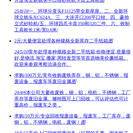
分度头全新铣头平口钳砂轮机卡盘工具柜
图
25/8/18
一、环球分度头F11125带全新尾座。二、全新环
球立铣头XC624A。三、大连开口200平口钳。四、豪帅
立式砂轮机(五、环球四爪卡盘350和320二件。六、铁制
工具柜长1米/宽0.6米/
2元/大量便宜处理各种规格全新库存二手纸箱
图
24/5/10
常年处理各种规格全新二手纸箱,价格便宜,质量很
好,是物流,淘宝,搬家,周转发货等等首选物美价廉纸箱。
欢迎来参观考察洽谈合作。
求购/100万元/常年收购废铁库存，铜，铝，不锈钢，报
废设备，报废车等废旧金属
图
24/4/6
本公司大量收废铁，铜，铝，电机，不锈钢，工厂
库存等废旧金属。够吨既可上门回收，可认评估也可计
重高价，报废车之类，
求购/10万元/专业回收报废设备，报废车，工厂库存，废
铜，铝，不锈钢，电机，废钢！
图