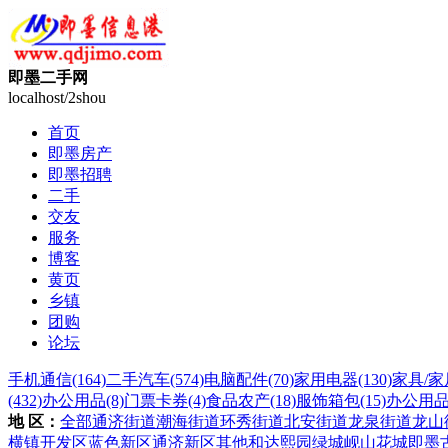
即墨二手网
localhost/2shou
首页
即墨房产
即墨招聘
二手
交友
服务
博客
黄页
乡镇
团购
论坛
手机通信
(164)
二手汽车
(574)
电脑配件
(70)
家用电器
(130)
家具/家
(432)
办公用品
(8)
门票卡券
(4)
食品农产
(18)
服饰箱包
(15)
办公用
地 区：
全部
通济街道
潮海街道
环秀街道
北安街道
龙泉街道
龙山
横镇
开发区
蓝色新区
通济新区
其他
和达熙园
绿城岘山花城
即墨