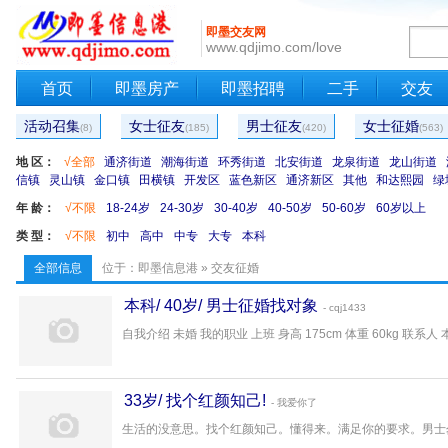
即墨交友网
www.qdjimo.com/love
首页
即墨房产
即墨招聘
二手
交友
活动召集
女士征友
男士征友
女士征婚
(8)
(185)
(420)
(563)
地 区：
√全部
通济街道
潮海街道
环秀街道
北安街道
龙泉街道
龙山街道
信镇
灵山镇
金口镇
田横镇
开发区
蓝色新区
通济新区
其他
和达熙园
绿
年 龄：
√不限
18-24岁
24-30岁
30-40岁
40-50岁
50-60岁
60岁以上
类 型：
√不限
初中
高中
中专
大专
本科
全部信息
位于：
即墨信息港
»
交友征婚
本科/ 40岁/ 男士征婚找对象
- cqj1433
自我介绍 未婚 我的职业 上班 身高 175cm 体重 60kg 联系人 本
33岁/ 找个红颜知己!
- 我爱你了
生活的没意思。找个红颜知己。懂得来。满足你的要求。男士勿扰