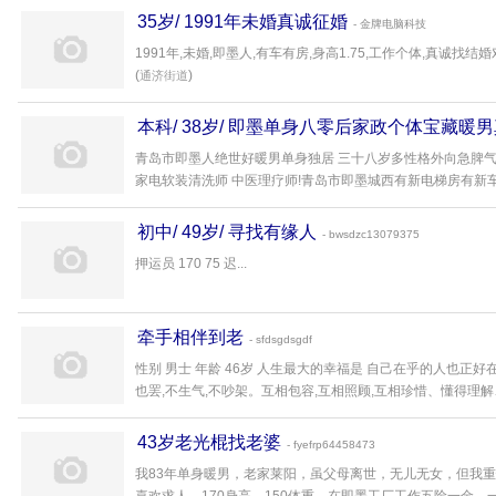
35岁/ 1991年未婚真诚征婚
- 金牌电脑科技
1991年,未婚,即墨人,有车有房,身高1.75,工作个体,真诚找结婚
(
)
通济街道
本科/ 38岁/ 即墨单身八零后家政个体宝藏暖
青岛市即墨人绝世好暖男单身独居 三十八岁多性格外向急脾气
家电软装清洗师 中医理疗师!青岛市即墨城西有新电梯房有新车都无
初中/ 49岁/ 寻找有缘人
- bwsdzc13079375
押运员 170 75 迟...
牵手相伴到老
- sfdsgdsgdf
性别 男士 年龄 46岁 人生最大的幸福是 自己在乎的人也正好
也罢,不生气,不吵架。互相包容,互相照顾,互相珍惜、懂得理解、
43岁老光棍找老婆
- fyefrp64458473
我83年单身暖男，老家莱阳，虽父母离世，无儿无女，但我