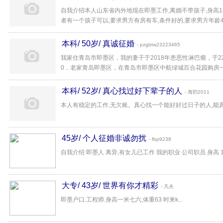
自我介绍本人山东省内外地现在即墨工作,离婚不带孩子,身高161
者有一个孩子可以,要求男方有房有车,条件好的,要求男方年龄40到5
本科/ 50岁/ 真诚征婚
- pzgbtw23223465
我家住青岛市即墨区，我的妻子于2018年患恶性淋巴瘤，于2
0，老家青岛即墨区，在青岛市即墨区中航绿城百合花园购房一套，面
本科/ 52岁/ 真心找过好下辈子的人
- 海韵2011
本人有稳定的工作,无欠账。真心找一个能好好过日子的人,能真心
45岁/ 个人征婚非诚勿扰
- fbp9238
自我介绍 即墨人 离异,有女儿已工作 我的职业 公司职员 身高 178 体
大专/ 43岁/ 世界有你才精彩
- 凡夫
即墨户口.工程师.身高一米七六,体重63 时来k...