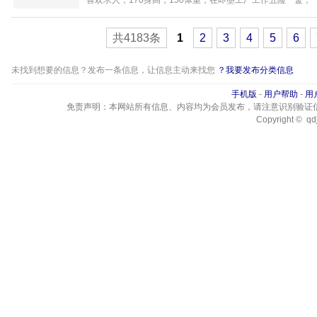
喜欢求人，170身高，150体重，在即墨工厂工作五险一金，一辆
共4183条
1
2
3
4
5
6
未找到想要的信息？发布一条信息，让信息主动来找您
？我要发布分类信息
手机版
-
用户帮助
-
用
免责声明：本网站所有信息、内容均为会员发布，请注意识别验证
Copyright © qdj