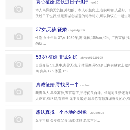
真心征婚,搭伙过日子也行
- go16
本人离异的无负担,外地的。本人积极向上,老实可靠,人品好。
伙过日子也行,但是要诚心诚意的对待对方,可以协议在一起生活,不
37女,无孩,征婚
- sg4s4g336
性别 女士年龄 37岁 1989年,离,无孩,158cm,42kg,广告
勿扰!...
53岁/ 征婚,非诚勿扰
- afvysu61629195
自我介绍 53,属牛,离异无孩,个体经商,寻53岁以内有缘女士做伴
商 身高 175 体重 152...
真诚征婚,寻找另一半
- sdhui
我青岛人,单身离异,五官端正,品行优良自律。但是对生活还有
人正直,有格局,有担当,无不良嗜好,如果你有颗真诚善良的心,有真
想认真找一个本地的对象
- 20080808
叉车司机 会孝敬父母,温柔体贴,老实本分...