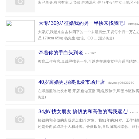
离已单身,有房有车,无负债,性格温和,寻77年-84年女士地区不限.
大专/ 30岁/ 征婚我的另一半快来找我吧!
- etrsfq
大家好,我是来自吉林四平的一个未婚男士,工资每个月一万左右
员 170cm 65kg 杨先生 微信、QQ ... (
)
通济街道
牵着你的手白头到老
- qd167
教育工作有房,真诚寻找另一半,可以先交朋友觉得合适再结婚..
40岁离婚男,服装批发市场开店
- dzymdg96433760
在即墨服装批发市场,开店,也做直播,离婚,没孩子,即墨市区购房,
)
街道
34岁/ 找女朋友,搞钱的和高傲的离我远点!
- xuxi
搞钱的和高傲的离我远点!找个对象。我91年的34岁。工作辅
还是外向多取决于人和环境。会做饭菜,喜欢游戏和唱歌、旅行、