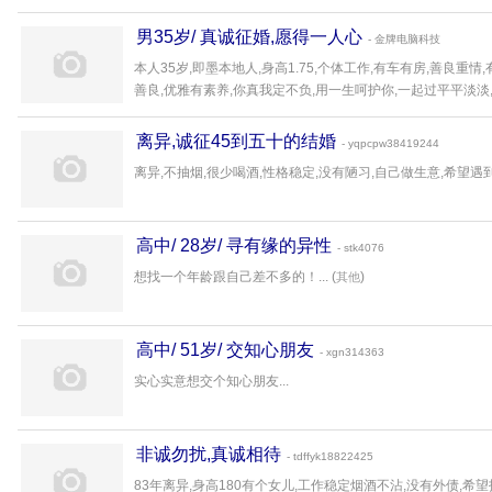
男35岁/ 真诚征婚,愿得一人心
- 金牌电脑科技
本人35岁,即墨本地人,身高1.75,个体工作,有车有房,善良重情
善良,优雅有素养,你真我定不负,用一生呵护你,一起过平平淡淡,...
离异,诚征45到五十的结婚
- yqpcpw38419244
离异,不抽烟,很少喝酒,性格稳定,没有陋习,自己做生意,希望遇到
高中/ 28岁/ 寻有缘的异性
- stk4076
想找一个年龄跟自己差不多的！... (
)
其他
高中/ 51岁/ 交知心朋友
- xgn314363
实心实意想交个知心朋友...
非诚勿扰,真诚相待
- tdffyk18822425
83年离异,身高180有个女儿,工作稳定烟酒不沾,没有外债,希望找