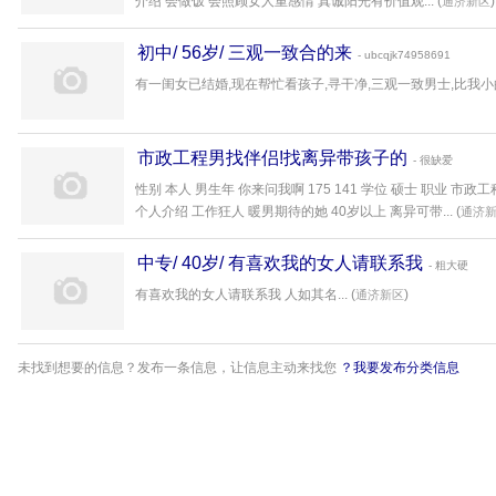
介绍 会做饭 会照顾女人重感情 真诚阳光有价值观... (
)
通济新区
初中/ 56岁/ 三观一致合的来
- ubcqjk74958691
有一闺女已结婚,现在帮忙看孩子,寻干净,三观一致男士,比我小的不考虑v
市政工程男找伴侣!找离异带孩子的
- 很缺爱
性别 本人 男生年 你来问我啊 175 141 学位 硕士 职业 市
个人介绍 工作狂人 暖男期待的她 40岁以上 离异可带... (
通济
中专/ 40岁/ 有喜欢我的女人请联系我
- 粗大硬
有喜欢我的女人请联系我 人如其名... (
)
通济新区
未找到想要的信息？发布一条信息，让信息主动来找您
？我要发布分类信息