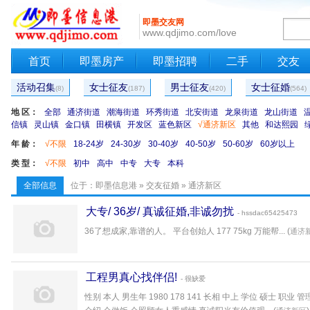
即墨交友网
www.qdjimo.com/love
首页
即墨房产
即墨招聘
二手
交友
活动召集
女士征友
男士征友
女士征婚
(8)
(187)
(420)
(564)
地 区：
全部
通济街道
潮海街道
环秀街道
北安街道
龙泉街道
龙山街道
信镇
灵山镇
金口镇
田横镇
开发区
蓝色新区
√通济新区
其他
和达熙园
年 龄：
√不限
18-24岁
24-30岁
30-40岁
40-50岁
50-60岁
60岁以上
类 型：
√不限
初中
高中
中专
大专
本科
全部信息
位于：
即墨信息港
»
交友征婚
» 通济新区
大专/ 36岁/ 真诚征婚,非诚勿扰
- hssdac65425473
36了想成家,靠谱的人。 平台创始人 177 75kg 万能帮... (
通济
工程男真心找伴侣!
- 很缺爱
性别 本人 男生年 1980 178 141 长相 中上 学位 硕士 职