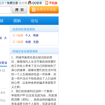
会员？
免费注册
也可用
QQ登录
手机版
镇
团购
论坛
信息特征筛选查找
◎
√全部
个人
商家
镇
大
◎
√全部
有图
无图
同城交友征婚需谨慎
1、同城寻缘类目是比较活跃的类
目，随着现代人生活节奏的加快繁忙
何置顶
的工作给人带来了压力已经影响到了
身心的健康；能够在繁忙的生活中找
4-12
到一个人互相倾诉也是一件快事，但
是一些不法分子恰恰抓住了人们这样
的心理，以各种各样的骗术来获取不
义之财。
2、我们此前接到过这样一个案例：
-9-5
举报用户甲‘以交友见面为由，到某酒
吧消费（吧托）。虽然这样的骗局没
的可以
有造成更大的个人损失，但是这也是