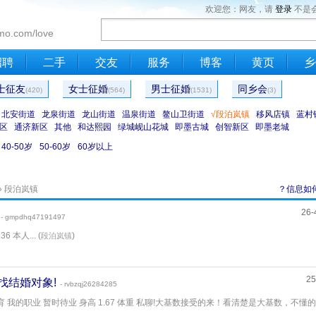
欢迎您：网友，请
登录
不是
mo.com/love
招聘
二手
交友
服务
博客
黄页
乡
士征友
女士征婚
男士征婚
同乡会
(420)
(564)
(1531)
(3)
北安街道
龙泉街道
龙山街道
温泉街道
鳌山卫街道
√段泊岚镇
移风店镇
蓝村
区
通济新区
其他
和达熙园
绿城岘山花城
即墨古城
创智新区
即墨老城
40-50岁
50-60岁
60岁以上
» 段泊岚镇
？信息如
26-
- gmpdhq47191497
 本人... (
)
段泊岚镇
25
寻找结婚对象!
- rvbzqj26284285
育 我的职业 暂时待业 身高 1.67 体重 私聊!大基数接受的来！看清楚是大基数，不懂