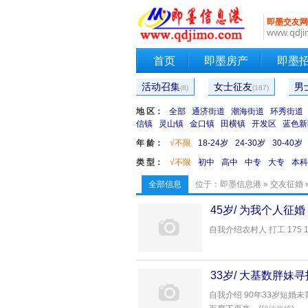
即墨交友网
www.qdji
首页
即墨房产
即墨
活动召集
女士征友
男
(8)
(187)
地 区：
全部
通济街道
潮海街道
环秀街道
信镇
灵山镇
金口镇
田横镇
开发区
蓝色新
年 龄：
√不限
18-24岁
24-30岁
30-40岁
类 型：
√不限
初中
高中
中专
大专
本科
全部信息
位于：
即墨信息港
»
交友征婚
45岁/ 为我个人征婚
自我介绍农村人 打工 175 136
33岁/ 大基数胖妹
自我介绍 90年33岁短婚未