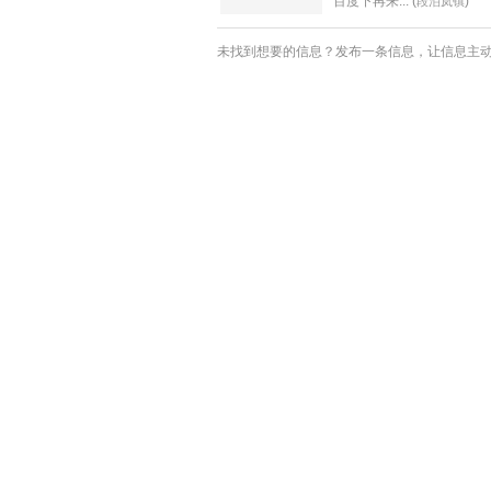
百度下再来... (
)
段泊岚镇
未找到想要的信息？发布一条信息，让信息主