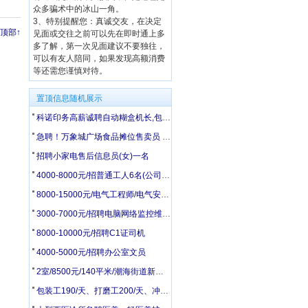
众多骗术中的冰山一角。
3、特别提醒您：真诚交友，在决定
顶部↑
见面或交往之前可以先在即时通上多
多了解，第一次见面建议不要独往，
可以有友人陪同，如果发现高额消费
等还需您谨慎对待。
置顶信息随机展示
科诺印务高薪诚聘自动糊盒机长,包装检品工,胶印机副工,模切工,统计
急聘！万象城广场食品摊位售卖员 5500-6000 + 车补
招聘小家电售后信息员(女)一名
4000-8000元/招普通工人6名(公司在28中附近)
8000-15000元/电气工程师/电气安装工/电工配盘工
3000-7000元/招聘电脑网络监控维修员
8000-10000元/招聘C1证司机
4000-5000元/招聘办公室文员
2室/8500元/140平米/潮海街道新建村平房140平带院有井水
包装工190/天、打磨工200/天、冲床、压力机操作240/天