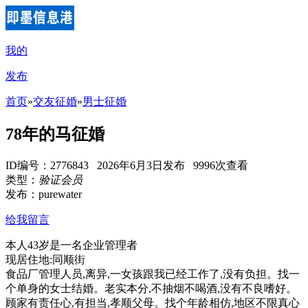
我的
发布
首页
»
交友征婚
»
男士征婚
78年的马征婚
ID编号：2776843 2026年6月3日发布 9996次查看
类型：
验证会员
发布：purewater
给我留言
本人43岁是一名企业管理者
现居住地:同顺街
食品厂管理人员,离异,一女孩跟我已经工作了,没有负担。找一
个单身的女士结婚。老实本分,不抽烟不喝酒,没有不良嗜好。
顾家有责任心,有担当,孝顺父母。找个年龄相仿,地区不限真心