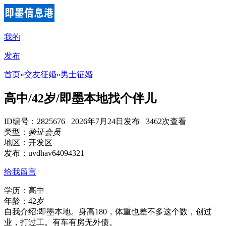
我的
发布
首页
»
交友征婚
»
男士征婚
高中/42岁/即墨本地找个伴儿
ID编号：2825676 2026年7月24日发布 3462次查看
类型：
验证会员
地区：开发区
发布：uvdhav64094321
给我留言
学历：高中
年龄：42岁
自我介绍:即墨本地。身高180，体重也差不多这个数，创过
业，打过工。有车有房无外债。