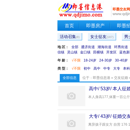
即墨交友网
www.qdji
首页
即墨房产
即墨
活动召集
女士征友
男
(8)
(187)
地 区：
全部
通济街道
潮海街道
环秀街道
信镇
灵山镇
金口镇
田横镇
开发区
蓝色新
年 龄：
√不限
18-24岁
24-30岁
30-40岁
类 型：
√不限
初中
高中
中专
大专
本科
全部信息
位于：
即墨信息港
»
交友征婚
高中/ 53岁/ 本人
本人身高177,体重一百公斤
大专/ 43岁/ 征婚
离异孩子跟女方 自营 176 178