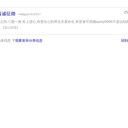
25
女真诚征婚
- mkjfgq21412517
5岁之间,三观一致,有上进心,有责任心的男生共度余生,有意者可加微apmy0666不是以结
. (
)
龙山街道
动来找您
？我要发布分类信息
回到