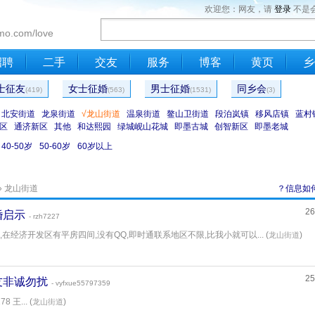
欢迎您：网友，请
登录
不是
mo.com/love
招聘
二手
交友
服务
博客
黄页
乡
士征友
女士征婚
男士征婚
同乡会
(419)
(563)
(1531)
(3)
北安街道
龙泉街道
√龙山街道
温泉街道
鳌山卫街道
段泊岚镇
移风店镇
蓝村
区
通济新区
其他
和达熙园
绿城岘山花城
即墨古城
创智新区
即墨老城
40-50岁
50-60岁
60岁以上
» 龙山街道
？信息如
26
征婚启示
- rzh7227
,在经济开发区有平房四间,没有QQ,即时通联系地区不限,比我小就可以... (
)
龙山街道
25
交友非诚勿扰
- vyfxue55797359
 王... (
)
龙山街道