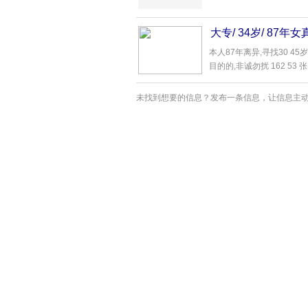
大专/ 34岁/ 87年
本人87年离异,寻找30 4
目的的,非诚勿扰 162 53 张..
未找到想要的信息？发布一条信息，让信息主