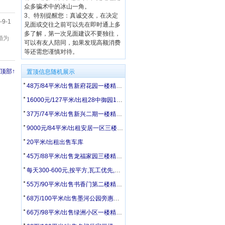
众多骗术中的冰山一角。
3、特别提醒您：真诚交友，在决定
-9-1
见面或交往之前可以先在即时通上多
多了解，第一次见面建议不要独往，
婚为
可以有友人陪同，如果发现高额消费
等还需您谨慎对待。
顶部↑
置顶信息随机展示
48万/84平米/出售新府花园一楼精装修套三
16000元/127平米/出租28中御园10层电梯洋房四楼套三家电家具齐全
37万/74平米/出售新兴二期一楼精装修燃气供暖拎包入住
9000元/84平米/出租安居一区三楼精装修家电家具齐全拎包入住
20平米/出租出售车库
45万/88平米/出售龙福家园三楼精装修拎包入住
每天300-600元,按平方,瓦工优先,招一个能上农村平房房顶的喷涂工,要会开车
55万/90平米/出售书香门第二楼精装修位置好拎包入住
68万/100平米/出售墨河公园旁惠禾小区低楼层套三精装修送车库
66万/98平米/出售绿洲小区一楼精装修套三送地下室