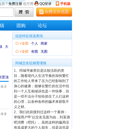
会员？
免费注册
也可用
QQ登录
手机版
镇
团购
论坛
信息特征筛选查找
◎
√全部
个人
商家
镇
大
◎
√全部
有图
无图
同城交友征婚需谨慎
1、同城寻缘类目是比较活跃的类
目，随着现代人生活节奏的加快繁忙
何置顶
的工作给人带来了压力已经影响到了
身心的健康；能够在繁忙的生活中找
-8-3
到一个人互相倾诉也是一件快事，但
是一些不法分子恰恰抓住了人们这样
的心理，以各种各样的骗术来获取不
义之财。
2、我们此前接到过这样一个案例：
-9-9
举报用户甲‘以交友见面为由，到某酒
吧消费（吧托）。虽然这样的骗局没
有造成更大的个人损失，但是这也是