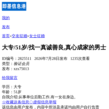
我的
发布
首页
»
交友征婚
»
女士征婚
大专/51岁/找一真诚善良,真心成家的男士
ID编号：2825511 2026年7月28日发布 1235次查看
类型：
验证会员
发布：xzx75013
给我留言
学历：大专
年龄：51岁
自我介绍:从事单位后勤工作,有一女在身边。
☆收藏这条信息
◇虚假信息举报
该信息由用户发布，内容中所涉及承诺均由用户自行负责