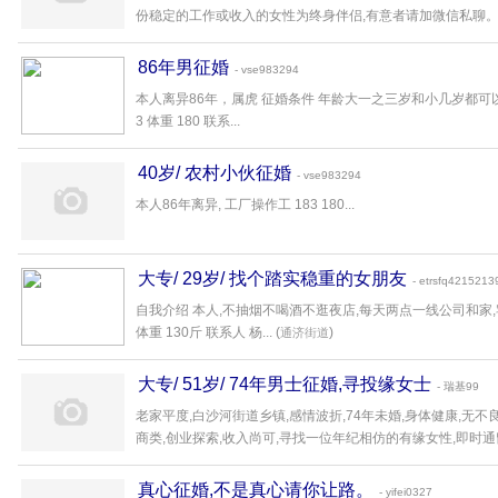
份稳定的工作或收入的女性为终身伴侣,有意者请加微信私聊。..
86年男征婚
- vse983294
本人离异86年，属虎 征婚条件 年龄大一之三岁和小几岁都可
3 体重 180 联系...
40岁/ 农村小伙征婚
- vse983294
本人86年离异, 工厂操作工 183 180...
大专/ 29岁/ 找个踏实稳重的女朋友
- etrsfq4215213
自我介绍 本人,不抽烟不喝酒不逛夜店,每天两点一线公司和家,宅
体重 130斤 联系人 杨... (
)
通济街道
大专/ 51岁/ 74年男士征婚,寻投缘女士
- 瑞基99
老家平度,白沙河街道乡镇,感情波折,74年未婚,身体健康,无
商类,创业探索,收入尚可,寻找一位年纪相仿的有缘女性,即时通留言
真心征婚,不是真心请你让路。
- yifei0327