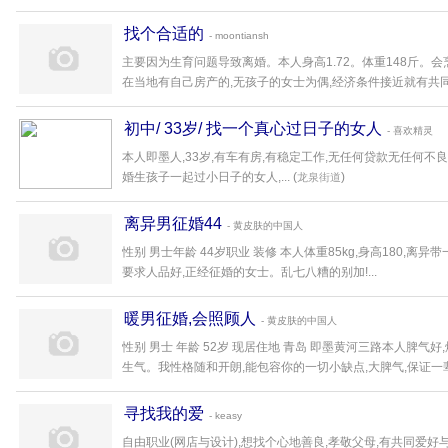
找个合适的
- moontiansh
主要因为生育问题导致离婚。本人身高1.72。体重148斤。
在当地有自己房产的,无孩子的女士为偶,经济条件接近就有共同
初中/ 33岁/ 找一个真心过日子的女人
- 喜欢精灵
本人即墨人,33岁,有车有房,有稳定工作,无任何贷款无任何不良
婚生孩子一起过小日子的女人,... (
)
龙泉街道
离异男征婚44
- 黄皮肤的中国人
性别 男士年龄 44岁职业 装修 本人体重85kg,身高180,
要求人品好,正经征婚的女士。乱七八糟的别加!...
暖男征婚,会照顾人
- 黄皮肤的中国人
性别 男士 年龄 52岁 现居住地 青岛 即墨黄河三路本人脾气好
生气。我性格随和开朗,能包容你的一切小缺点,大脾气,保证一辈子
寻找我的爱
- keasy
自由职业(网店与设计),想找个心地善良,孝敬父母,有共同爱好与