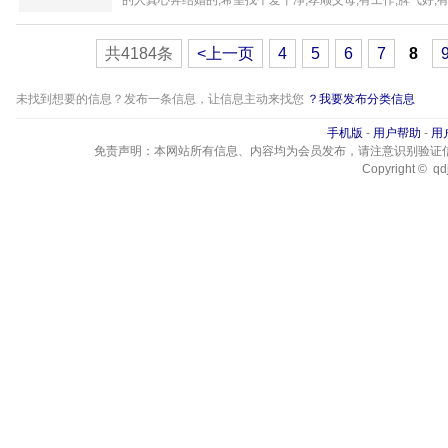
的人真心奔结婚的,希望找个爱干净,孝顺父母,有工作,脾气好,有房
共4184条
<上一页
4
5
6
7
8
未找到想要的信息？发布一条信息，让信息主动来找您
？我要发布分类信息
手机版
-
用户帮助
-
用
免责声明：本网站所有信息、内容均为会员发布，请注意识别验证
Copyright © qdj