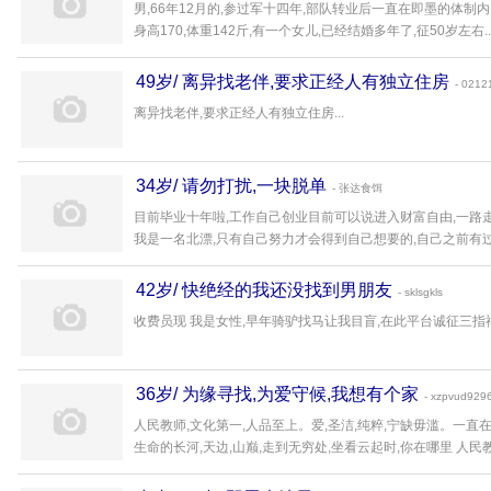
男,66年12月的,参过军十四年,部队转业后一直在即墨的体制内
身高170,体重142斤,有一个女儿,已经结婚多年了,征50岁左右..
49岁/ 离异找老伴,要求正经人有独立住房
- 0212
离异找老伴,要求正经人有独立住房...
34岁/ 请勿打扰,一块脱单
- 张达食饵
目前毕业十年啦,工作自己创业目前可以说进入财富自由,一路
我是一名北漂,只有自己努力才会得到自己想要的,自己之前有过一
42岁/ 快绝经的我还没找到男朋友
- sklsgkls
收费员现 我是女性,早年骑驴找马让我目盲,在此平台诚征三指禅
36岁/ 为缘寻找,为爱守候,我想有个家
- xzpvud929
人民教师,文化第一,人品至上。爱,圣洁,纯粹,宁缺毋滥。一直在
生命的长河,天边,山巅,走到无穷处,坐看云起时,你在哪里 人民教师