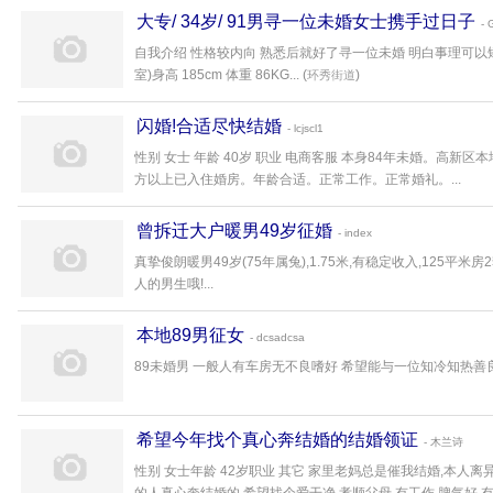
大专/ 34岁/ 91男寻一位未婚女士携手过日子
- 
自我介绍 性格较内向 熟悉后就好了寻一位未婚 明白事理可以
室)身高 185cm 体重 86KG... (
)
环秀街道
闪婚!合适尽快结婚
- lcjscl1
性别 女士 年龄 40岁 职业 电商客服 本身84年未婚。高新区本
方以上已入住婚房。年龄合适。正常工作。正常婚礼。...
曾拆迁大户暖男49岁征婚
- index
真挚俊朗暖男49岁(75年属兔),1.75米,有稳定收入,125平米
人的男生哦!...
本地89男征女
- dcsadcsa
89未婚男 一般人有车房无不良嗜好 希望能与一位知冷知热善良
希望今年找个真心奔结婚的结婚领证
- 木兰诗
性别 女士年龄 42岁职业 其它 家里老妈总是催我结婚,本人