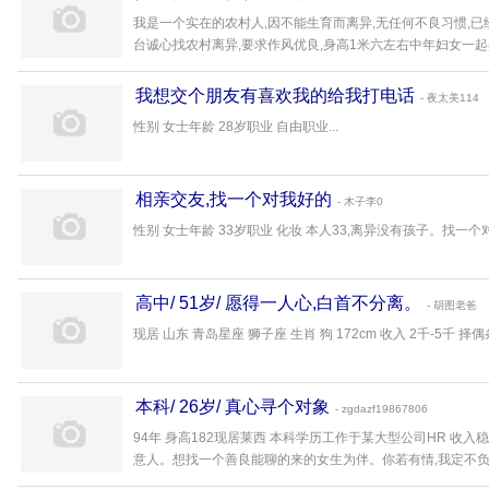
我是一个实在的农村人,因不能生育而离异,无任何不良习惯,已
台诚心找农村离异,要求作风优良,身高1米六左右中年妇女一起共
我想交个朋友有喜欢我的给我打电话
- 夜太美114
性别 女士年龄 28岁职业 自由职业...
相亲交友,找一个对我好的
- 木子李0
性别 女士年龄 33岁职业 化妆 本人33,离异没有孩子。找一个对
高中/ 51岁/ 愿得一人心,白首不分离。
- 胡图老爸
现居 山东 青岛星座 狮子座 生肖 狗 172cm 收入 2千-5千 择偶条件
本科/ 26岁/ 真心寻个对象
- zgdazf19867806
94年 身高182现居莱西 本科学历工作于某大型公司HR 收
意人。想找一个善良能聊的来的女生为伴。你若有情,我定不负。