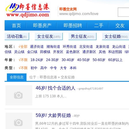
即墨交友网
www.qdjimo.com/love
首页
即墨房产
即墨招聘
二手
交友
活动召集
女士征友
男士征友
女士征婚
(8)
(185)
(420)
(564)
地 区：
√全部
通济街道
潮海街道
环秀街道
北安街道
龙泉街道
龙山街道
信镇
灵山镇
金口镇
田横镇
开发区
蓝色新区
通济新区
其他
和达熙园
绿
年 龄：
√不限
18-24岁
24-30岁
30-40岁
40-50岁
50-60岁
60岁以上
类 型：
√不限
初中
高中
中专
大专
本科
全部信息
位于：
即墨信息港
»
交友征婚
46岁/ 找个合适的人
- gmpdhq47191497
上班 175 138 本人...
59岁/ 大龄男征婚
- 呵护
男,66年12月的,参过军十四年,部队转业后一直在即墨的体制内,