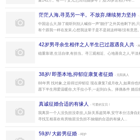
重142斤。有一个女儿,已经结婚多年了,征50岁左右(74年...
茫茫人海,寻觅另一半。不放弃,继续努力坚持
-
中国这么大,除了能听到别人喊你一声“靓仔”之外其他剩下的
有个跟我一样在发呆,心想我这辈子是不是就这样咯!没有意思。
42岁男寻余生相伴之人半生已过愿遇良人共
- j
稳重靠谱,生活自律,有担当。寻三观相近、心地善良之人,平淡相守
38岁/ 即墨本地,抑郁症康复者征婚
- 元阳真人
88年男 找对象,之前得过抑郁症 现在康复7成月收入,如果你
愿下半生用爱温暖你,大手拉小手,一起到白头。择偶条件 婚后能生
真诚征婚合适的有缘人
- 可爱的宝贝！
我离异一个人没负担没牵挂,人际关系超简单,安守本分洁身自好
寻找互相喜欢有房独居没负担不抽烟的合适的有缘人...
59岁/ 大龄男征婚
- 呵护