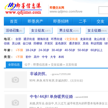
即墨交友网
www.qdjimo.com/love
首页
即墨房产
即墨招聘
二手
交友
活动召集
女士征友
男士征友
女士征婚
(8)
(187)
(420)
(564)
地 区：
全部
通济街道
潮海街道
环秀街道
√北安街道
龙泉街道
龙山街道
信镇
灵山镇
金口镇
田横镇
开发区
蓝色新区
通济新区
其他
和达熙园
绿
年 龄：
√不限
18-24岁
24-30岁
30-40岁
40-50岁
50-60岁
60岁以上
类 型：
√不限
初中
高中
中专
大专
本科
全部信息
位于：
即墨信息港
»
交友征婚
» 北安街道
非诚勿扰。
- gjcesu71555168
90年,单身,有车有房,非诚勿扰!... (
)
北安街道
中专/ 44岁/ 单身暖男征婚
- weixin8388
未婚,房车全,创业中,月入过万,诚寻有意向的即墨本地单身女士