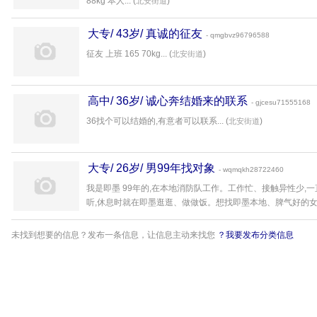
88kg 本人... (
)
北安街道
大专/ 43岁/ 真诚的征友
- qmgbvz96796588
征友 上班 165 70kg... (
)
北安街道
高中/ 36岁/ 诚心奔结婚来的联系
- gjcesu71555168
36找个可以结婚的,有意者可以联系... (
)
北安街道
大专/ 26岁/ 男99年找对象
- wqmqkh28722460
我是即墨 99年的,在本地消防队工作。工作忙、接触异性少,
听,休息时就在即墨逛逛、做做饭。想找即墨本地、脾气好的女生,用
未找到想要的信息？发布一条信息，让信息主动来找您
？我要发布分类信息