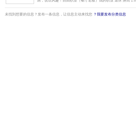
调，说话风趣！自由职业（餐厅老板）我的职业 退休 身高 1.68米 
未找到想要的信息？发布一条信息，让信息主动来找您
？我要发布分类信息