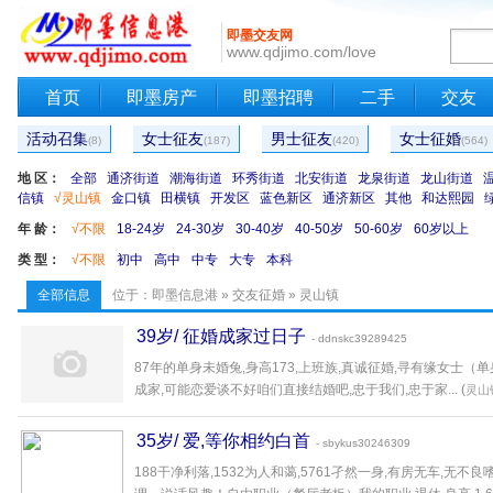
即墨交友网
www.qdjimo.com/love
首页
即墨房产
即墨招聘
二手
交友
活动召集
女士征友
男士征友
女士征婚
(8)
(187)
(420)
(564)
地 区：
全部
通济街道
潮海街道
环秀街道
北安街道
龙泉街道
龙山街道
信镇
√灵山镇
金口镇
田横镇
开发区
蓝色新区
通济新区
其他
和达熙园
年 龄：
√不限
18-24岁
24-30岁
30-40岁
40-50岁
50-60岁
60岁以上
类 型：
√不限
初中
高中
中专
大专
本科
全部信息
位于：
即墨信息港
»
交友征婚
» 灵山镇
39岁/ 征婚成家过日子
- ddnskc39289425
87年的单身未婚兔,身高173,上班族,真诚征婚,寻有缘女
成家,可能恋爱谈不好咱们直接结婚吧,忠于我们,忠于家... (
灵山
35岁/ 爱,等你相约白首
- sbykus30246309
188干净利落,1532为人和蔼,5761孑然一身,有房无车,