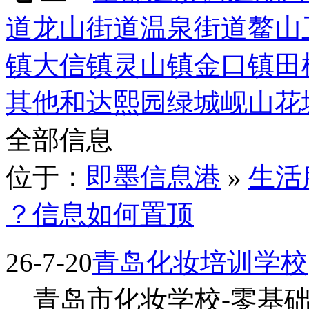
道
龙山街道
温泉街道
鳌山
镇
大信镇
灵山镇
金口镇
田
其他
和达熙园
绿城岘山花
全部信息
位于：
即墨信息港
»
生活
？信息如何置顶
26-7-20
青岛化妆培训学校
青岛市化妆学校-零基