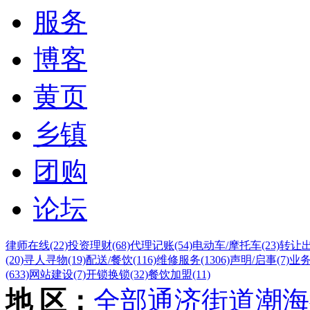
服务
博客
黄页
乡镇
团购
论坛
律师在线
(22)
投资理财
(68)
代理记账
(54)
电动车/摩托车
(23)
转让
(20)
寻人寻物
(19)
配送/餐饮
(116)
维修服务
(1306)
声明/启事
(7)
业
(633)
网站建设
(7)
开锁换锁
(32)
餐饮加盟
(11)
地 区：
全部
通济街道
潮海