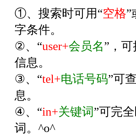
①、搜索时可用“
空格
”
字条件。
②、“
user+
会员名
”，
信息。
③、“
tel+
电话号码
”可
息。
④、“
in+
关键词
”可完
词。^o^