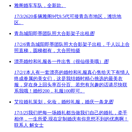
雅阁婚车车队，全新款。
17/3/26
20多辆雅阁9代9.5代可接青岛市地区，潍坊地
区。
青岛城阳即墨团队照大合影架子出租
图
17/2/6
青岛城阳即墨团队照大合影架子出租，千人以上合
照直梯，圆梯都有，大合照拍摄
漂亮婚纱和礼服各一件出售（很仙很美哦）
图
17/2/1
本人有一套漂亮的婚纱和礼服真心售给天下有情人
终成眷属的美女们，这是我结婚时精心挑选的最美衣
服，穿在身上回头率百分百、若您有兴趣的话请尽快联
系我哦！婚纱200，礼服100即可。
艾拉婚礼策划，化妆，婚纱礼服，婚庆一条龙
图
17/1/25
我们把每一场婚礼都当做我们自己的婚礼，牵手
相伴，一生所爱.现在定制婚庆有你意想不到的优惠啊！
联系人 解女士