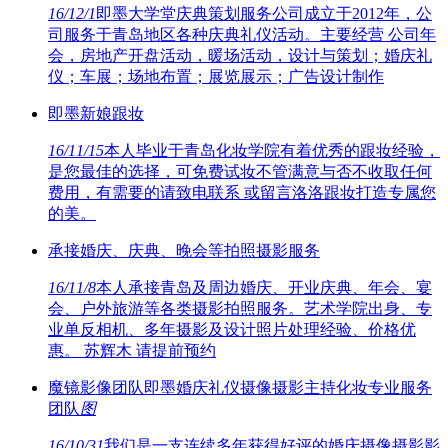
16/12/1
即墨大学堂庆典策划服务公司成立于2012年，公
司服务于青岛地区各种庆典礼仪活动。主要经营 公司年
会，房地产开盘活动，暖场活动，设计与策划；婚庆礼
仪；车展；场地布置；展览展示；广告设计制作
即墨新娘跟妆
16/11/15
本人毕业于青岛化妆学院有着优秀的跟妆经验，
是您最佳的选择，可免费试妆不管满意与否不收取任何
费用，有需要的请致电联系 或留言洛洛跟妆打造专属您
的美。
承接婚庆、庆典、晚会等拍照摄影服务
16/11/8
本人承接青岛及周边婚庆、开业庆典、年会、宴
会、户外旅游等各类摄影拍照服务。艺术学院出身、专
业单反相机、多年摄影及设计照片处理经验、价格优
惠。 苏辉木 请提前预约
魔镜影像团队即墨婚庆礼仪摄像摄影主持化妆专业服务
团队
图
16/10/31
我们是一支连续多年获得好评的婚庆摄像摄影影