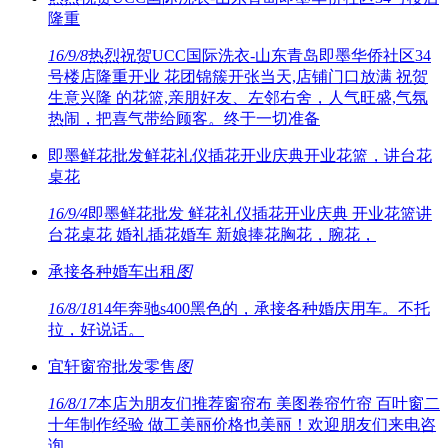
隆重
16/9/8
热烈祝贺UCC国际洗衣-山东青岛即墨华侨社区34
号楼店隆重开业 花团锦簇开张当天,店铺门口放满 祝贺
生意兴隆 的花篮,亲朋好友、左邻右舍，人气旺盛,气氛
热闹，把喜气带给顾客。终于一切准备
即墨鲜花批发鲜花礼仪插花开业庆典开业花篮，讲台花
桌花
16/9/4
即墨鲜花批发 鲜花礼仪插花开业庆典 开业花篮讲
台花桌花 婚礼插花婚车 新娘捧花胸花，腕花，
承接各种婚车出租
图
16/8/18
14年奔驰s400黑色的，承接各种婚庆用车。不托
拉，好说话。
宜轩窗帘批发零售
图
16/8/17
本店为朋友们推荐窗帘布 美图卷帘竹帘 百叶窗二
十年制作经验 做工美丽价格也美丽！欢迎朋友们来电咨
询。