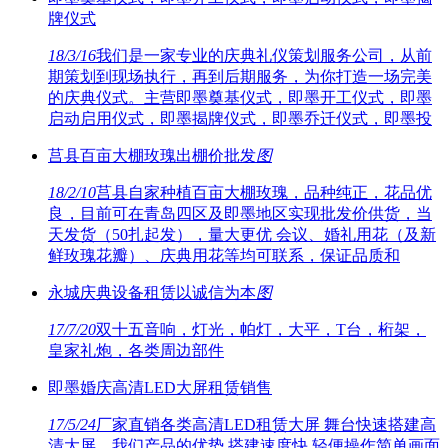
牌仪式
18/3/16
我们是一家专业的庆典礼仪策划服务公司，从前
期策划到现场执行，再到后期服务，为你打造一场完美
的庆典仪式。主营即墨奠基仪式，即墨开工仪式，即墨
启动启用仪式，即墨揭牌仪式，即墨乔迁仪式，即墨投
莒县百亩大棚玫瑰出棚价批发
图
18/2/10
莒县自家种植百亩大棚玫瑰，品种纯正，花品优
良，目前可在青岛四区及即墨地区实现批发价供货，当
天发货（50扎起发），量大更优 会议、婚礼用花（及新
鲜玫瑰花瓣）、庆典用花等均可联系，保证品质和
永城庆典设备租赁以诚信为本
图
17/7/20
双十五音响，灯光，帕灯，大平，T台，桁架，
皇家礼炮，各类周边部件
即墨婚庆高清LED大屏租赁销售
17/5/24
厂家直销各类高清LED租赁大屏 舞台快速搭建高
清大屏。我们产品的优势 搭建速度快 轻便操作简单画面