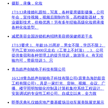
摄影，录像，化妆
17/1/13
承接婚礼跟拍，写真，各种宴席摄影摄像，公司
年会，宣传视频，视频后期制作等，高档摄影器材，专
业摄影技术，价格优惠！另有多年经验高级化妆师承接
各种化妆造型。
减肥美容全国连锁机构招聘美容师保健师若干名
17/1/3
要求 1、年龄18-35周岁，男女不限，学历不限 2、
平均工资3000-6000元左右（工资上不封顶），3、公司
提供食宿和各种管理上的提升培训，旅游等 4、有无经
验均可，带薪培训 5、只
青岛皓声创铭电子科技有限公司
16/12/8
青岛皓声创铭电子科技有限公司(原青岛海韵影音
工程有限公司)，具是一家灯光、音响、视频、会议、广
播、楼宇照明智能化控制及计算机集控系统工程设计、
安装调试的专业性工程公司。自成立以来，全力致
即墨庆典礼仪婚庆地产奠基暖场活动车展美陈展览展示