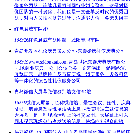
像服务团队，连续几届摄制同行业婚庆聚会，这是对摄
像团队的一种褒奖，我们也是一支全单反时代的优秀团
队，对内人员技术修养过硬，沟通能力强，各镜头组丰
红色君威车队
图
16/9/26
红色君威车队即墨，城阳专职车队
青岛开发区礼仪庆典策划公司-东泰婚庆礼仪庆典公司
16/9/19
www.sddongtai.com 青岛世纪东泰庆典庆有限公
司,以商业庆典、公司会议会务、文艺演出、促销路演、
展览展示、品牌推广及节事庆祝、婚庆服务、设备租赁
等一体化的综合性礼仪服务公司
青岛微信大屏幕微信签到墙微信3D墙
16/9/9
微信大屏幕，也称微信墙，是在会议、婚礼、庆典
活动、展会展览等现场活动上展示微信特定主题信息的
大屏幕，是一种现场活动上的社交应用。大屏幕上可以
同步显示现场参与者发送的信息，使场内外观众能够
热烈祝贺UCC国际洗衣-山东青岛即墨华侨社区34号楼店