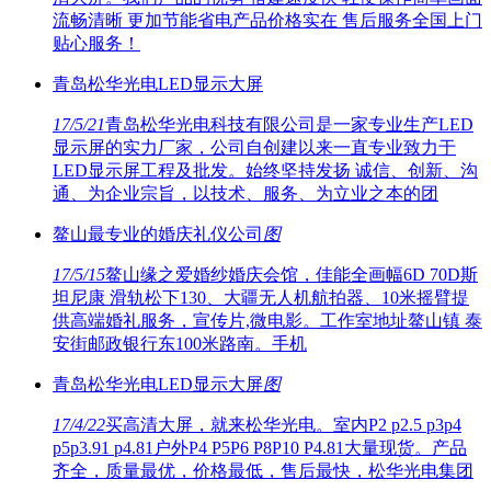
流畅清晰 更加节能省电产品价格实在 售后服务全国上门
贴心服务！
青岛松华光电LED显示大屏
17/5/21
青岛松华光电科技有限公司是一家专业生产LED
显示屏的实力厂家，公司自创建以来一直专业致力于
LED显示屏工程及批发。始终坚持发扬 诚信、创新、沟
通、为企业宗旨，以技术、服务、为立业之本的团
鳌山最专业的婚庆礼仪公司
图
17/5/15
鳌山缘之爱婚纱婚庆会馆，佳能全画幅6D 70D斯
坦尼康 滑轨松下130、大疆无人机航拍器、10米摇臂提
供高端婚礼服务，宣传片,微电影。工作室地址鳌山镇 泰
安街邮政银行东100米路南。手机
青岛松华光电LED显示大屏
图
17/4/22
买高清大屏，就来松华光电。室内P2 p2.5 p3p4
p5p3.91 p4.81户外P4 P5P6 P8P10 P4.81大量现货。产品
齐全，质量最优，价格最低，售后最快，松华光电集团