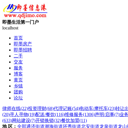
即墨生活第一门户
localhost
首页
即墨房产
即墨招聘
二手
交友
服务
博客
黄页
乡镇
团购
论坛
律师在线
(22)
投资理财
(68)
代理记账
(54)
电动车/摩托车
(23)
转让
(20)
寻人寻物
(19)
配送/餐饮
(116)
维修服务
(1306)
声明/启事
(7)
业
(633)
网站建设
(7)
开锁换锁
(32)
餐饮加盟
(11)
地 区：
全部
通济街道
潮海街道
环秀街道
北安街道
龙泉街道
龙山