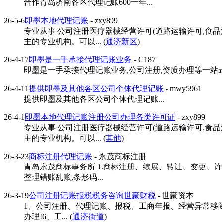
合作青岛济南各区代理记账600一年...
26-5-6
即墨本地代理记账
- zxy899
专业从事 公司注册医疗器械经营许可(道路运输许可,食
主的专业机构。可以... (
通济新区
)
26-4-17
即墨是一手承接代理记账业务
- C187
即墨是一手承接代理记账业务,公司注册,资质办理等一站式服务
26-4-11
提供即墨及其他各区公司个体代理记账
- mwy5961
提供即墨及其他各区公司个体代理记账...
26-4-1
即墨本地代理记账注册公司办理各类许可证
- zxy899
专业从事 公司注册医疗器械经营许可(道路运输许可,食
主的专业机构。可以... (
其他
)
26-3-23
商标注册代理记账
- 永茂商标注册
青岛永茂商标事务所 1.商标注册、续展、转让、变更、
整理错账乱账,条形码...
26-3-19
公司注册记账报税税务咨询世豪财税
- 世豪资本
1、公司注册、代理记账、报税、工商年报、经营异常移除!
办理!6、工... (
通济街道
)