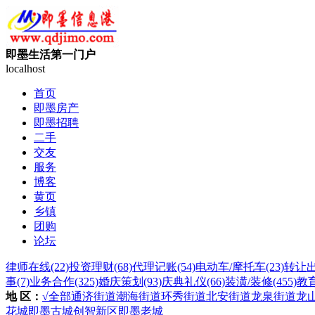
即墨生活第一门户
localhost
首页
即墨房产
即墨招聘
二手
交友
服务
博客
黄页
乡镇
团购
论坛
律师在线
(22)
投资理财
(68)
代理记账
(54)
电动车/摩托车
(23)
转让
事
(7)
业务合作
(325)
婚庆策划
(93)
庆典礼仪
(66)
装潢/装修
(455)
教
地 区：
√全部
通济街道
潮海街道
环秀街道
北安街道
龙泉街道
龙
花城
即墨古城
创智新区
即墨老城