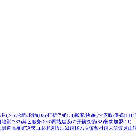
出售
(245)
求租/求购
(106)
打折促销
(74)
搬家/快递
(79)
家政/保姆
(131)
育培训
(332)
其它服务
(633)
网站建设
(7)
开锁换锁
(32)
餐饮加盟
(11)
山街道
温泉街道
鳌山卫街道
段泊岚镇
移风店镇
蓝村镇
大信镇
灵山