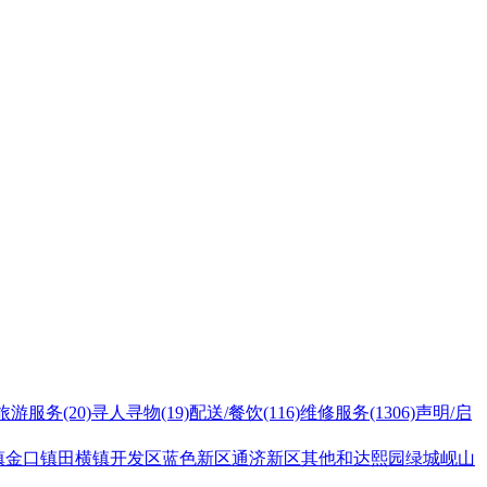
旅游服务
(20)
寻人寻物
(19)
配送/餐饮
(116)
维修服务
(1306)
声明/启
镇
金口镇
田横镇
开发区
蓝色新区
通济新区
其他
和达熙园
绿城岘山