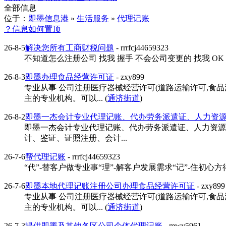
全部信息
位于：
即墨信息港
»
生活服务
»
代理记账
？信息如何置顶
26-8-5
解决您所有工商财税问题
- rrrfcj44659323
不知道怎么注册公司 找我 握手 不会公司变更的 找我 OK 需
26-8-3
即墨办理食品经营许可证
- zxy899
专业从事 公司注册医疗器械经营许可(道路运输许可,食
主的专业机构。可以... (
通济街道
)
26-8-2
即墨一杰会计专业代理记账、代办劳务派遣证、人力资
即墨一杰会计专业代理记账、代办劳务派遣证、人力资源
计、鉴证、证照注册、会计...
26-7-6
帮代理记账
- rrrfcj44659323
“代”-替客户做专业事“理”-解客户发展需求“记”-住初心方得
26-7-6
即墨本地代理记账注册公司办理食品经营许可证
- zxy899
专业从事 公司注册医疗器械经营许可(道路运输许可,食
主的专业机构。可以... (
通济街道
)
26-7-3
提供即墨及其他各区公司个体代理记账
- mwy5961