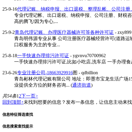
25-9-16
代理记账、纳税申报、出口退税、整理乱帐、公司注册
专业代理记帐、出口退税、纳税申报、公司注册、财税咨
高的腾飞!因为专心,...
25-9-2
青岛代理记账、办理医疗器械许可等各种许可证
- zxy899
青岛明伟源专业从事 公司注册医疗器械经营许可(道路运
口权服务为主的专业...
25-8-18
一手快速办理排污许可证
- ygvnvu70700962
一手快速办理排污许可证,比如小吃店,洗车店 一手办理食品
23-6-26
专业注册公司-18663929916
图
- qdbillion
青岛彬林代理记账有限公司 地址：即墨市宝龙生活广场
业提供全方位的财务咨询... (
通济街道
)
共54条
1
2
下一页>
回到顶部↑
未找到想要的信息？发布一条信息，让信息主动来
信息特征筛选查找
信息搜索查找提示