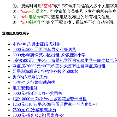
①、搜索时可用“
空格
”或“
+
”符号来间隔输入多个关键字
②、“
user+
会员名
”，可搜索某会员账号下发布的所有信息
③、“
tel+
电话号码
”可查某电话发布过的所有相关信息。
④、“
in+
关键词
”可完全匹配查找，系统将不会自动分词。^
置顶信息随机展示
本科/40岁/男士征婚找对象
5000元/5000元面包车男女业务送货
8000元/年惠憬苑小区出租,紧邻启瀚小学
2室/8500元/65平米/上海景苑学区房实验中学一职专拎包
网点房/26000元/40平米/庄头大厦鹤山路网点房出租
即墨潮海联东U谷招业务数名5000起
男/32岁/寻兼职工作
45岁/个人征婚非诚勿扰
电工安装维修
6000元/招B证蓝牌小货司机
1室/10000元/74平米/古城莲花居套一出租
1250元/110.93平米/海信盟旺世家一期吉房出租
7500元.C1冷藏车驾驶员
3000元/招客服2名(居家办公)