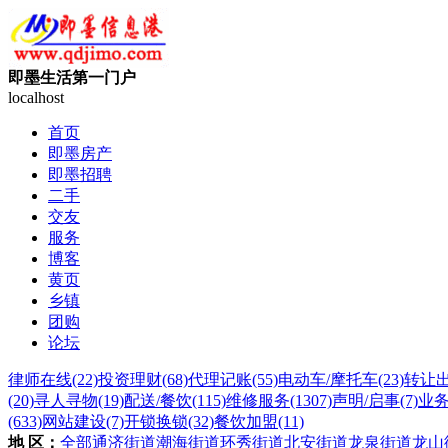
即墨生活第一门户
localhost
首页
即墨房产
即墨招聘
二手
交友
服务
博客
黄页
乡镇
团购
论坛
律师在线
(22)
投资理财
(68)
代理记账
(55)
电动车/摩托车
(23)
转让
(20)
寻人寻物
(19)
配送/餐饮
(115)
维修服务
(1307)
声明/启事
(7)
业
(633)
网站建设
(7)
开锁换锁
(32)
餐饮加盟
(11)
地 区：
全部
通济街道
潮海街道
环秀街道
北安街道
龙泉街道
龙山