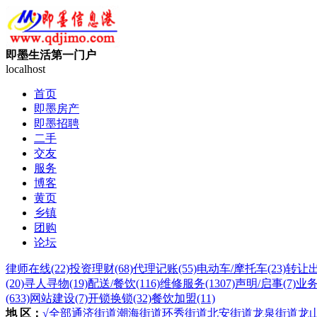
即墨生活第一门户
localhost
首页
即墨房产
即墨招聘
二手
交友
服务
博客
黄页
乡镇
团购
论坛
律师在线
(22)
投资理财
(68)
代理记账
(55)
电动车/摩托车
(23)
转让
(20)
寻人寻物
(19)
配送/餐饮
(116)
维修服务
(1307)
声明/启事
(7)
业
(633)
网站建设
(7)
开锁换锁
(32)
餐饮加盟
(11)
地 区：
√全部
通济街道
潮海街道
环秀街道
北安街道
龙泉街道
龙