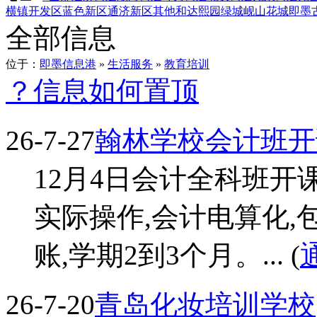
横镇
开发区
蓝色新区
通济新区
其他
和达熙园
绿城岘山花城
即墨
全部信息
位于：
即墨信息港
»
生活服务
»
教育培训
？信息如何置顶
26-7-27
翰林学校会计班开
12月4日会计全科班开
实际操作,会计电算化,
账,学期2到3个月。... (
26-7-20
青岛化妆培训学校