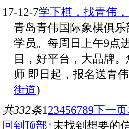
17-12-7
学下棋，找青伟，
青岛青伟国际象棋俱乐
学员。每周日上午9点
目，好平台，大品牌。
师 即日起，报名送青伟学
街道
)
共332条
1
2
3
4
5
6
7
8
9
下一页
回到顶部↑
未找到想要的