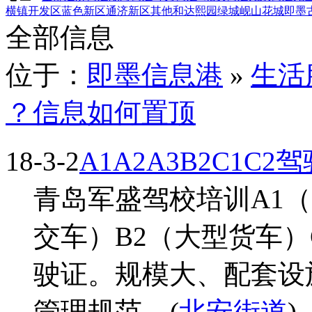
横镇
开发区
蓝色新区
通济新区
其他
和达熙园
绿城岘山花城
即墨
全部信息
位于：
即墨信息港
»
生活
？信息如何置顶
18-3-2
A1A2A3B2C1C
青岛军盛驾校培训A1（
交车）B2（大型货车）
驶证。规模大、配套设
管理规范... (
北安街道
)