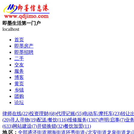
即墨生活第一门户
localhost
首页
即墨房产
即墨招聘
二手
交友
服务
博客
黄页
乡镇
团购
论坛
律师在线
(22)
投资理财
(68)
代理记账
(55)
电动车/摩托车
(23)
转让
(20)
寻人寻物
(19)
配送/餐饮
(116)
维修服务
(1307)
声明/启事
(7)
业
(633)
网站建设
(7)
开锁换锁
(32)
餐饮加盟
(11)
地 区：
全部
通济街道
潮海街道
环秀街道
√北安街道
龙泉街道
龙