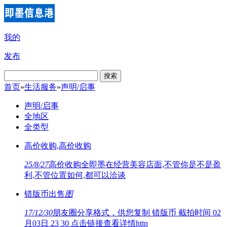
我的
发布
搜索
首页
»
生活服务
»
声明/启事
声明/启事
全地区
全类型
高价收购,高价收购
25/8/27
高价收购全即墨在经营美容店面,不管你是不是盈
利,不管位置如何,都可以洽谈
错版币出售
图
17/12/30
朋友圈分享格式，供您复制 错版币 截拍时间 02
月03日 23 30 点击链接查看详情http