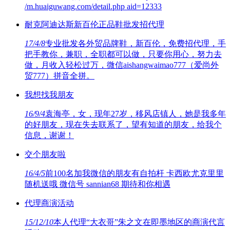
/m.huaiguwang.com/detail.php aid=12333
耐克阿迪达斯新百伦正品鞋批发招代理
17/4/8
专业批发各外贸品牌鞋，新百伦，免费招代理，手
把手教你，兼职，全职都可以做，只要你用心，努力去
做，月收入轻松过万，微信aishangwaimao777（爱尚外
贸777）拼音全拼。
我想找我朋友
16/9/4
袁海亭，女，现年27岁，移风店镇人，她是我多年
的好朋友，现在失去联系了，望有知道的朋友，给我个
信息，谢谢！
交个朋友啦
16/4/5
前100名加我微信的朋友有自拍杆 卡西欧尤克里里
随机送哦 微信号 sannian68 期待和你相遇
代理商演活动
15/12/10
本人代理“大衣哥”朱之文在即墨地区的商演代言