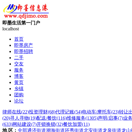
即墨生活第一门户
localhost
首页
即墨房产
即墨招聘
二手
交友
服务
博客
黄页
乡镇
团购
论坛
律师在线
(22)
投资理财
(68)
代理记账
(54)
电动车/摩托车
(23)
转让
(20)
寻人寻物
(19)
配送/餐饮
(116)
维修服务
(1305)
声明/启事
(7)
业
(633)
网站建设
(7)
开锁换锁
(32)
餐饮加盟
(11)
地 区：
全部
通济街道
潮海街道
环秀街道
北安街道
龙泉街道
龙山