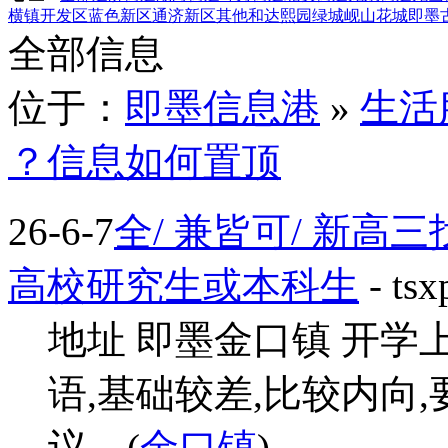
横镇
开发区
蓝色新区
通济新区
其他
和达熙园
绿城岘山花城
即墨
全部信息
位于：
即墨信息港
»
生活
？信息如何置顶
26-6-7
全/ 兼皆可/ 新高
高校研究生或本科生
- ts
地址 即墨金口镇 开
语,基础较差,比较内向,
议... (
金口镇
)