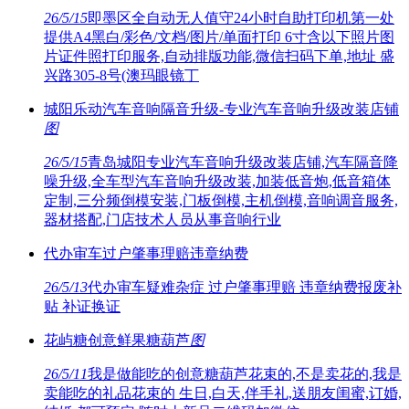
26/5/15
即墨区全自动无人值守24小时自助打印机第一处
提供A4黑白/彩色/文档/图片/单面打印 6寸含以下照片图
片证件照打印服务,自动排版功能,微信扫码下单,地址 盛
兴路305-8号(澳玛眼镜丁
城阳乐动汽车音响隔音升级-专业汽车音响升级改装店铺
图
26/5/15
青岛城阳专业汽车音响升级改装店铺,汽车隔音降
噪升级,全车型汽车音响升级改装,加装低音炮,低音箱体
定制,三分频倒模安装,门板倒模,主机倒模,音响调音服务,
器材搭配,门店技术人员从事音响行业
代办审车过户肇事理赔违章纳费
26/5/13
代办审车疑难杂症 过户肇事理赔 违章纳费报废补
贴 补证换证
花屿糖创意鲜果糖葫芦
图
26/5/11
我是做能吃的创意糖葫芦花束的,不是卖花的,我是
卖能吃的礼品花束的 生日,白天,伴手礼,送朋友闺蜜,订婚,