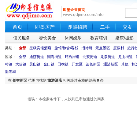
即墨企业黄页
www.qdjimo.com/info
首页
即墨房产
即墨招聘
二手
交友
便民服务
餐饮美食
休闲娱乐
教育培训
婚庆/摄影
类别：
全部
星级宾馆酒店
旅馆/旅舍/客栈
招待所
景点景区
度假村
旅行
区域：
全部
通济街道
潮海街道
环秀街道
北安街道
龙泉街道
龙山街道
村镇
大信镇
灵山镇
金口镇
田横镇
开发区
蓝色新区
通济新区
其他
和
墨老城
在
创智新区
范围内找到
旅游酒店
相关经过审核的结果
0
条
错误：本检索条件下，未找到已审核通过的商家