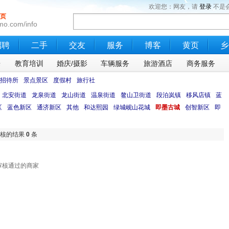
欢迎您：网友，请
登录
不是
页
mo.com/info
招聘
二手
交友
服务
博客
黄页
乡
乐
教育培训
婚庆/摄影
车辆服务
旅游酒店
商务服务
招待所
景点景区
度假村
旅行社
北安街道
龙泉街道
龙山街道
温泉街道
鳌山卫街道
段泊岚镇
移风店镇
蓝
区
蓝色新区
通济新区
其他
和达熙园
绿城岘山花城
即墨古城
创智新区
即
审核的结果
0
条
审核通过的商家