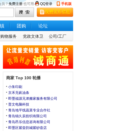
会员？
免费注册
也可用
QQ登录
手机版
镇
团购
论坛
购物服务
党政文体卫
公司/工厂
商家 Top 100 轮播
小朱印刷
京禾无矾油条
即墨福源兄弟搬家服务有限公司
普文电脑科技
青岛地平线蔬菜专业合作社
青岛锦久辰纺织有限公司
青岛昂乐信息咨询有限公司
即墨区紫壶韵城紫砂壶店