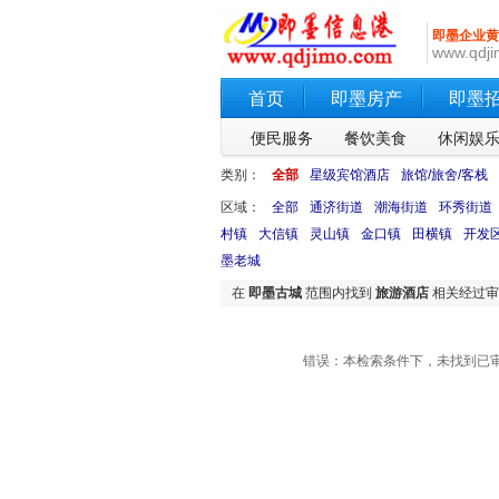
即墨企业黄
www.qdji
首页
即墨房产
即墨
便民服务
餐饮美食
休闲娱
类别：
全部
星级宾馆酒店
旅馆/旅舍/客栈
区域：
全部
通济街道
潮海街道
环秀街道
村镇
大信镇
灵山镇
金口镇
田横镇
开发
墨老城
在
即墨古城
范围内找到
旅游酒店
相关经过
错误：本检索条件下，未找到已