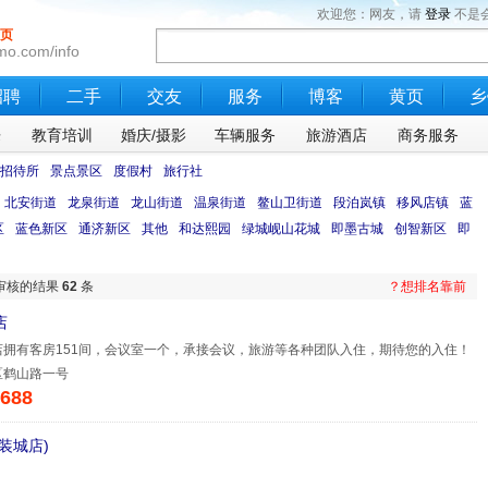
欢迎您：网友，请
登录
不是
页
mo.com/info
招聘
二手
交友
服务
博客
黄页
乡
乐
教育培训
婚庆/摄影
车辆服务
旅游酒店
商务服务
招待所
景点景区
度假村
旅行社
北安街道
龙泉街道
龙山街道
温泉街道
鳌山卫街道
段泊岚镇
移风店镇
蓝
区
蓝色新区
通济新区
其他
和达熙园
绿城岘山花城
即墨古城
创智新区
即
审核的结果
62
条
？想排名靠前
店
店拥有客房151间，会议室一个，承接会议，旅游等各种团队入住，期待您的入住！
区鹤山路一号
688
装城店)