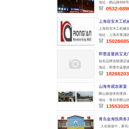
地址：鹤山路888号
0532-689
上海容安木工机
上海容安木工机械
板、复合地
地址：上海市青浦区
15026685
即墨蓝鳌路宝龙
知名品牌连锁
酒店集
地址：即墨市蓝鳌
18266203
山海奇观农家宴
崂山旅游休闲度假
鲜、家庭旅馆
地址：青岛市崂山
13553025
青岛金海悦商务
人在旅途中，家在