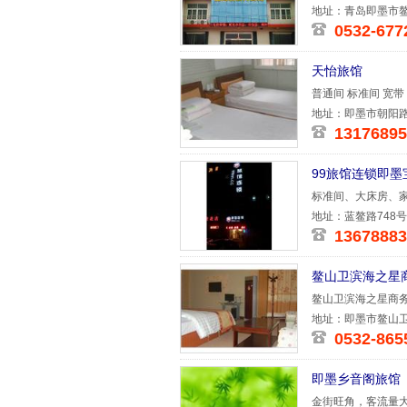
区、
地址：青岛即墨市鳌
0532-677
天怡旅馆
普通间 标准间 宽带
地址：即墨市朝阳路
13176895
99旅馆连锁即
标准间、大床房、
地址：蓝鳌路748号
13678883
鳌山卫滨海之星
鳌山卫滨海之星商
商务区黄金
地址：即墨市鳌山
0532-865
即墨乡音阁旅馆
金街旺角，客流量