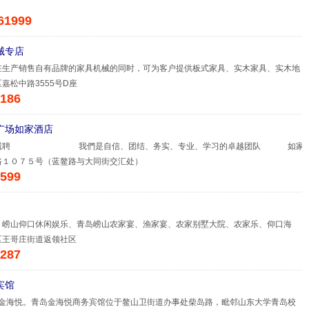
61999
械专店
在生产销售自有品牌的家具机械的同时，可为客户提供板式家具、实木家具、实木地
嘉松中路3555号D座
186
广场如家酒店
酒店诚聘 我們是自信、团结、务实、专业、学习的卓越团队 如家
路１０７５号（蓝鳌路与大同街交汇处）
599
、崂山仰口休闲娱乐、青岛崂山农家宴、渔家宴、农家别墅大院、农家乐、仰口海
区王哥庄街道返领社区
287
宾馆
金海悦。青岛金海悦商务宾馆位于鳌山卫街道办事处柴岛路，毗邻山东大学青岛校