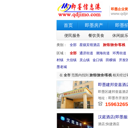
即墨企业黄
www.qdji
首页
即墨房产
即墨
便民服务
餐饮美食
休闲娱
类别：
全部
星级宾馆酒店
旅馆/旅舍/客栈
区域：
全部
通济街道
潮海街道
环秀街道
村镇
大信镇
灵山镇
金口镇
田横镇
开发
墨老城
在
全市
范围内找到
旅馆/旅舍/客栈
相关经过
即墨建邦壹嘉酒
即墨区建邦壹嘉酒
建邦壹嘉，
地址：即墨市开发
15963265
汉庭酒店(即墨服
酒店;快捷酒店