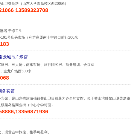
山卫柴岛路（山东大学青岛校区西200米）
21066 13589323708
 淋浴 干净卫生
191号庄头市场（利群商厦南十字路口前行200米
183
墨宝龙城市广场店
家庭房、三人房，商旅客房、旅行团客房、商务培训、会议室
，宝龙广场西500米
068
商务宾馆
务宾馆，是山东省旅游强镇鳌山卫目前最为齐全的宾馆。位于鳌山湾畔鳌山卫柴岛路
卫镇柴岛路商业街（中心小学对面）
58886,13356871936
大，现营业中旅馆，接手可盈利。