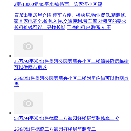
2室/13000元/85平米/铁路西、陈家河小区
顶
置顶
出租房屋介绍 停车方便、楼梯房,物业费低,精装修,
家具家电齐全,拎包入住,交通便利,带车库 对租客的要求
长租价钱可议、寻找长期,干净的租户 联系人 王
35万/92平米/出售墨河公园旁新兴小区二楼简装附房临街
可以做网点房
介
26/8/8
出售墨河公园旁新兴小区二楼附房临街可以做网点
房
58万/94平米/出售德馨二八御园好楼层简装修套二
介
26/8/8
出售德馨二八御园好楼层简装套二