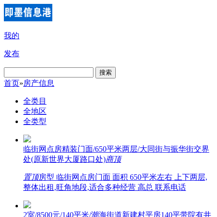
我的
发布
搜索
首页
»
房产信息
全类目
全地区
全类型
临街网点房精装门面/650平米两层/大同街与振华街交界
处(原新世界大厦路口处)
商
顶
置顶
房型 临街网点房门面 面积 650平米左右 上下两层,
整体出租,旺角地段,适合多种经营 高总 联系电话
2室/8500元/140平米/潮海街道新建村平房140平带院有井