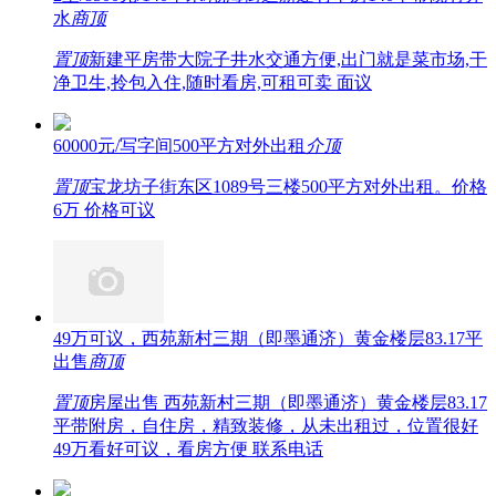
水
商
顶
置顶
新建平房带大院子井水交通方便,出门就是菜市场,干
净卫生,拎包入住,随时看房,可租可卖 面议
60000元/写字间500平方对外出租
介
顶
置顶
宝龙坊子街东区1089号三楼500平方对外出租。价格
6万 价格可议
49万可议，西苑新村三期（即墨通济）黄金楼层83.17平
出售
商
顶
置顶
房屋出售 西苑新村三期（即墨通济）黄金楼层83.17
平带附房，自住房，精致装修，从未出租过，位置很好
49万看好可议，看房方便 联系电话