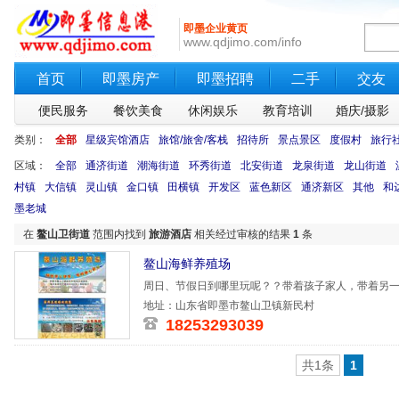
即墨企业黄页
www.qdjimo.com/info
首页
即墨房产
即墨招聘
二手
交友
便民服务
餐饮美食
休闲娱乐
教育培训
婚庆/摄影
类别：
全部
星级宾馆酒店
旅馆/旅舍/客栈
招待所
景点景区
度假村
旅行
区域：
全部
通济街道
潮海街道
环秀街道
北安街道
龙泉街道
龙山街道
村镇
大信镇
灵山镇
金口镇
田横镇
开发区
蓝色新区
通济新区
其他
和
墨老城
在
鳌山卫街道
范围内找到
旅游酒店
相关经过审核的结果
1
条
鳌山海鲜养殖场
周日、节假日到哪里玩呢？？带着孩子家人，带着另
洗一下海澡
地址：山东省即墨市鳌山卫镇新民村
18253293039
共1条
1