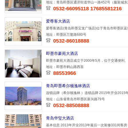
地址：青岛即墨区通济街道华山一路452号（服装城东
0532-66095118 17685581216
爱尊客大酒店
爱尊客酒店(青岛即墨宝龙广场店)位于青岛市即墨区
北，宝龙广
地址：即墨区兰鳌路680号
0532-86018888
即墨市豪苑大酒店
即墨市豪苑大酒店成立于2000年5月，位于交通便利
目：多功能
地址：即墨市鹤山路西首
88553966
青岛即墨希尔顿逸林酒店
连锁品牌（希尔顿逸林 ）连锁品牌 2015年开业201
敞明亮
地址：山东省青岛市即墨区新兴路79号
0532-88508888
青岛华玺大酒店
基本信息 2013年开业2013年最后一次装修331间