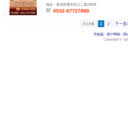
青高速只
地址：青岛即墨市长江二路208号
0532-67727888
共18条
1
2
下一页
手机版
-
用户帮助
-
用
Copyright © qdj