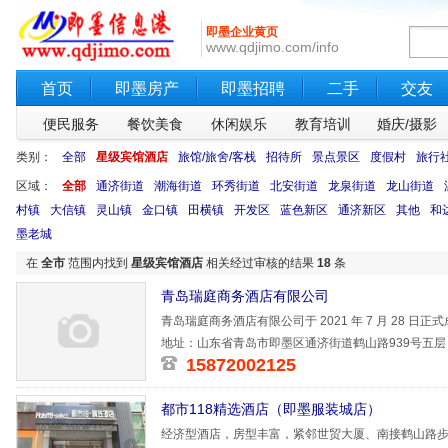
即墨企业黄页
www.qdjimo.com/info
首页
即墨房产
即墨招聘
二手
交友
便民服务
餐饮美食
休闲娱乐
教育培训
婚庆/摄影
类别：
全部
星级宾馆酒店
旅馆/旅舍/客栈
招待所
景点景区
度假村
旅行
区域：
全部
通济街道
潮海街道
环秀街道
北安街道
龙泉街道
龙山街道
村镇
大信镇
灵山镇
金口镇
田横镇
开发区
蓝色新区
通济新区
其他
和
墨老城
在
全市
范围内找到
星级宾馆酒店
相关经过审核的结果
18
条
青岛瑞庭商务酒店有限公司
青岛瑞庭商务酒店有限公司于 2021 年 7 月 28
业，扎根
地址：山东省青岛市即墨区通济街道鹤山路939号五层
15872002125
都市118精选酒店（即墨服装城店）
经济型酒店，房型丰富，紧邻世贸大厦、南接鹤山路