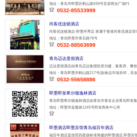
边交通
地址：青岛市即墨区鹤山路939号宜居商业广场F1
0532-85533999
尚客优连锁酒店
尚客优连锁酒店-即墨环秀店 隶属于香港尚客优酒店管
余家，分
地址：青岛即墨市青石路78号
0532-88563699
青岛迈达度假酒店
迈达度假酒店由青岛迈达集团投资兴建，集客房、餐
酒店拥有各
地址：青岛即墨市鹤山路217号(副食品市场东邻，良友
0532-55658886
即墨即发希尔顿逸林酒店
青岛即墨希尔顿逸林酒店由青岛市著名企业青岛即发
的、即墨市
地址：即墨市蓝鳌路1245号即发商务中心旁
即墨酒店即墨宾馆青岛福百年酒店
福百年酒店是按照四星级标准筹建的即墨酒店,即墨宾