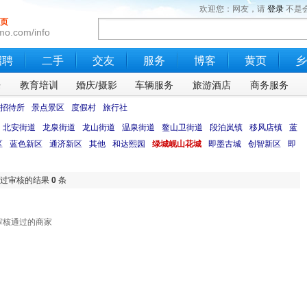
欢迎您：网友，请
登录
不是
页
mo.com/info
招聘
二手
交友
服务
博客
黄页
乡
乐
教育培训
婚庆/摄影
车辆服务
旅游酒店
商务服务
招待所
景点景区
度假村
旅行社
北安街道
龙泉街道
龙山街道
温泉街道
鳌山卫街道
段泊岚镇
移风店镇
蓝
区
蓝色新区
通济新区
其他
和达熙园
绿城岘山花城
即墨古城
创智新区
即
过审核的结果
0
条
审核通过的商家