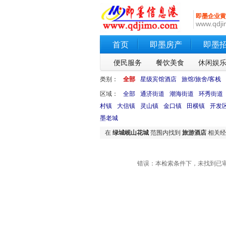
即墨企业黄
www.qdji
首页
即墨房产
即墨
便民服务
餐饮美食
休闲娱
类别：
全部
星级宾馆酒店
旅馆/旅舍/客栈
区域：
全部
通济街道
潮海街道
环秀街道
村镇
大信镇
灵山镇
金口镇
田横镇
开发
墨老城
在
绿城岘山花城
范围内找到
旅游酒店
相关经
错误：本检索条件下，未找到已