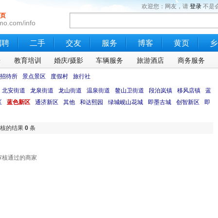
欢迎您：网友，请
登录
不是
页
mo.com/info
招聘
二手
交友
服务
博客
黄页
乡
乐
教育培训
婚庆/摄影
车辆服务
旅游酒店
商务服务
招待所
景点景区
度假村
旅行社
北安街道
龙泉街道
龙山街道
温泉街道
鳌山卫街道
段泊岚镇
移风店镇
蓝
区
蓝色新区
通济新区
其他
和达熙园
绿城岘山花城
即墨古城
创智新区
即
审核的结果
0
条
审核通过的商家