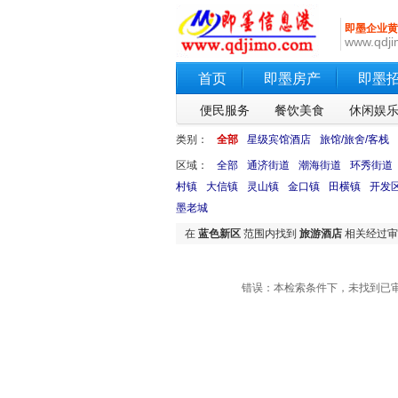
即墨企业黄
www.qdji
首页
即墨房产
即墨
便民服务
餐饮美食
休闲娱
类别：
全部
星级宾馆酒店
旅馆/旅舍/客栈
区域：
全部
通济街道
潮海街道
环秀街道
村镇
大信镇
灵山镇
金口镇
田横镇
开发
墨老城
在
蓝色新区
范围内找到
旅游酒店
相关经过
错误：本检索条件下，未找到已