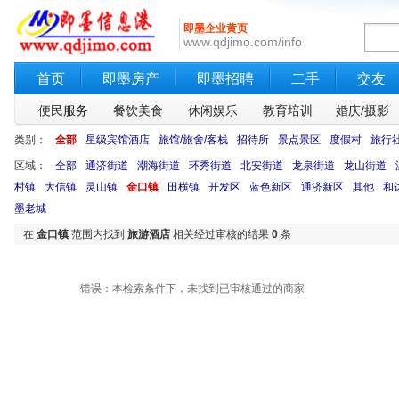
即墨企业黄页
www.qdjimo.com/info
首页
即墨房产
即墨招聘
二手
交友
便民服务
餐饮美食
休闲娱乐
教育培训
婚庆/摄影
类别：
全部
星级宾馆酒店
旅馆/旅舍/客栈
招待所
景点景区
度假村
旅行
区域：
全部
通济街道
潮海街道
环秀街道
北安街道
龙泉街道
龙山街道
村镇
大信镇
灵山镇
金口镇
田横镇
开发区
蓝色新区
通济新区
其他
和
墨老城
在
金口镇
范围内找到
旅游酒店
相关经过审核的结果
0
条
错误：本检索条件下，未找到已审核通过的商家