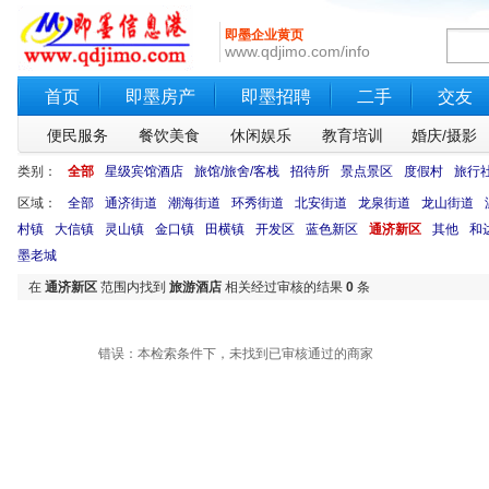
即墨企业黄页
www.qdjimo.com/info
首页
即墨房产
即墨招聘
二手
交友
便民服务
餐饮美食
休闲娱乐
教育培训
婚庆/摄影
类别：
全部
星级宾馆酒店
旅馆/旅舍/客栈
招待所
景点景区
度假村
旅行
区域：
全部
通济街道
潮海街道
环秀街道
北安街道
龙泉街道
龙山街道
村镇
大信镇
灵山镇
金口镇
田横镇
开发区
蓝色新区
通济新区
其他
和
墨老城
在
通济新区
范围内找到
旅游酒店
相关经过审核的结果
0
条
错误：本检索条件下，未找到已审核通过的商家