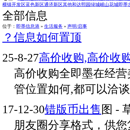
横镇
开发区
蓝色新区
通济新区
其他
和达熙园
绿城岘山花城
即墨
全部信息
位于：
即墨信息港
»
生活服务
»
声明/启事
？信息如何置顶
25-8-27
高价收购,高价收
高价收购全即墨在经营
管位置如何,都可以洽谈...
17-12-30
错版币出售
图
-
朋友圈分享格式，供您复制