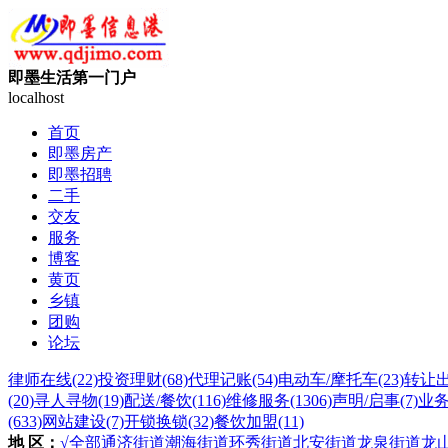
即墨生活第一门户
localhost
首页
即墨房产
即墨招聘
二手
交友
服务
博客
黄页
乡镇
团购
论坛
律师在线
(22)
投资理财
(68)
代理记账
(54)
电动车/摩托车
(23)
转让
(20)
寻人寻物
(19)
配送/餐饮
(116)
维修服务
(1306)
声明/启事
(7)
业
(633)
网站建设
(7)
开锁换锁
(32)
餐饮加盟
(11)
地 区：
√全部
通济街道
潮海街道
环秀街道
北安街道
龙泉街道
龙