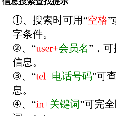
信息搜索查找提示
①、搜索时可用“
空格
”
字条件。
②、“
user+
会员名
”，
信息。
③、“
tel+
电话号码
”可
息。
④、“
in+
关键词
”可完