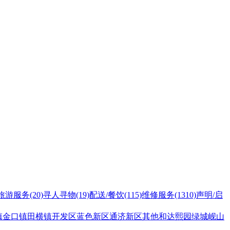
旅游服务
(20)
寻人寻物
(19)
配送/餐饮
(115)
维修服务
(1310)
声明/启
镇
金口镇
田横镇
开发区
蓝色新区
通济新区
其他
和达熙园
绿城岘山