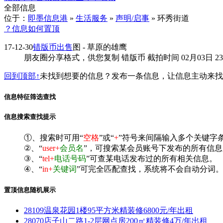
全部信息
位于：
即墨信息港
»
生活服务
»
声明/启事
» 环秀街道
？信息如何置顶
17-12-30
错版币出售
图
- 草原的雄鹰
朋友圈分享格式，供您复制 错版币 截拍时间 02月03日 23 30 点击链接查看
回到顶部↑
未找到想要的信息？发布一条信息，让信息主动来
信息特征筛选查找
信息搜索查找提示
①、搜索时可用“
空格
”或“
+
”符号来间隔输入多个关键字
②、“
user+
会员名
”，可搜索某会员账号下发布的所有信息
③、“
tel+
电话号码
”可查某电话发布过的所有相关信息。
④、“
in+
关键词
”可完全匹配查找，系统将不会自动分词。^
置顶信息随机展示
28109温泉花园1楼95平方米精装修6800元/年出租
28070店子山二路1-2层网点房200㎡精装修4万/年出租