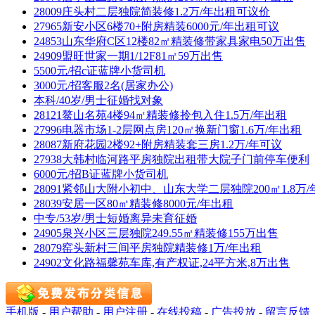
28009庄头村二层独院简装修1.2万/年出租可议价
27965新安小区6楼70+附房精装6000元/年出租可议
24853山东华府C区12楼82㎡精装修带家具家电50万出售
24909盟旺世家一期1/12F81㎡59万出售
5500元/招c证蓝牌小货司机
3000元/招客服2名(居家办公)
本科/40岁/男士征婚找对象
28121鳌山名苑4楼94㎡精装修拎包入住1.5万/年出租
27996电器市场1-2层网点房120㎡换新门窗1.6万/年出租
28087新府花园2楼92+附房精装套三房1.2万/年可议
27938大韩村临河路平房独院出租带大院子门前停车便利
6000元/招B证蓝牌小货司机
28091紧邻山大附小初中、山东大学二层独院200㎡1.8万/
28039安居一区80㎡精装修8000元/年出租
中专/53岁/男士短婚离异未育征婚
24905泉兴小区三层独院249.55㎡精装修155万出售
28079窑头新村三间平房独院精装修1万/年出租
24902文化路福馨苑车库,有产权证,24平方米,8万出售
手机版
-
用户帮助
-
用户注册
-
在线投稿
-
广告投放
-
留言反馈