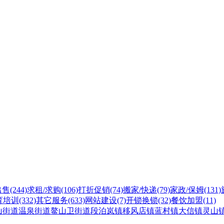
出售
(244)
求租/求购
(106)
打折促销
(74)
搬家/快递
(79)
家政/保姆
(131)
育培训
(332)
其它服务
(633)
网站建设
(7)
开锁换锁
(32)
餐饮加盟
(11)
山街道
温泉街道
鳌山卫街道
段泊岚镇
移风店镇
蓝村镇
大信镇
灵山