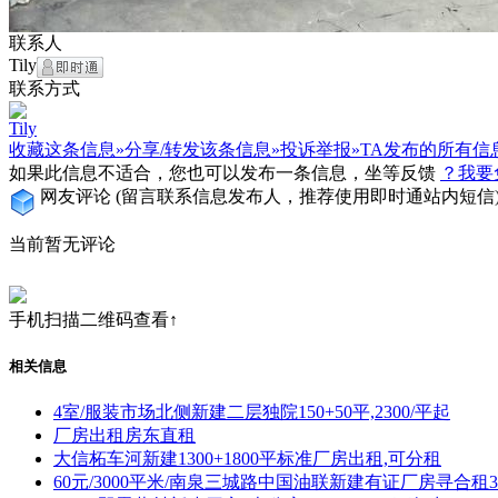
联系人
Tily
联系方式
Tily
收藏这条信息»
分享/转发该条信息»
投诉举报»
TA发布的所有信
如果此信息不适合，您也可以发布一条信息，坐等反馈
？我要
网友评论
(留言联系信息发布人，推荐使用即时通站内短信
当前暂无评论
手机扫描二维码查看↑
相关信息
4室/服装市场北侧新建二层独院150+50平,2300/平起
厂房出租房东直租
大信柘车河新建1300+1800平标准厂房出租,可分租
60元/3000平米/南泉三城路中国油联新建有证厂房寻合租300