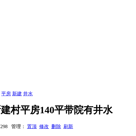
：
平房
新建
井水
街道新建村平房140平带院有井水
87298 管理：
置顶
修改
删除
刷新