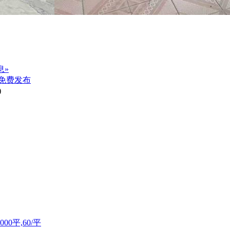
息»
免费发布
)
0平,60/平