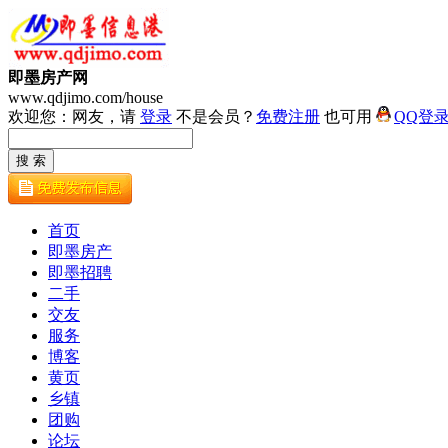
即墨房产网
www.qdjimo.com/house
欢迎您：网友，请
登录
不是会员？
免费注册
也可用
QQ登
首页
即墨房产
即墨招聘
二手
交友
服务
博客
黄页
乡镇
团购
论坛