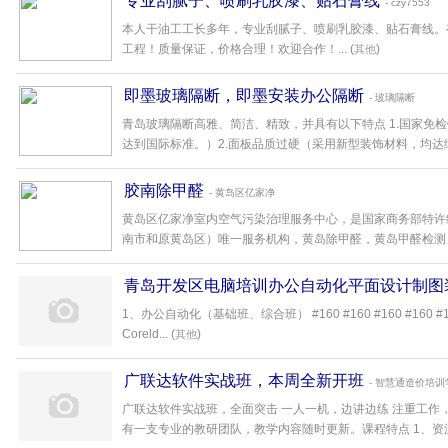
专业刮腻子、喷刷乳胶漆、贴石膏线
- czy7553
本人干油工工长多年，专业刮腻子、喷刷乳胶漆、贴石膏线。
工程！质量保证，价格合理！欢迎合作！... (
)
其他
即墨玻璃隔断，即墨安装办公隔断
- 玻璃隔断
青岛玻璃隔断高雅、简洁、精致，并具有以下特点 1.国家免
达到国际标准。）2.面板品质过硬（采用新型装饰材料，均达绿色环
胶南除甲醛
- 黄岛区亿家净
黄岛区亿家净室内空气污染治理服务中心，是国家商务部特许
南市和原黄岛区）唯一服务机构，黄岛除甲醛，黄岛甲醛检测，黄
青岛开发区电脑培训办公自动化平面设计制图
1、办公自动化（基础班、综合班） #160 #160 #160 #160 #160
Coreld... (
)
其他
广联达软件实战班，本周全新开班
- 智慧通造价培训
广联达软件实战班，全面突击 一人一机，边讲边练 注重工作，
有一支专业的教研团队，教学内容随时更新。课程特点 1、资深的