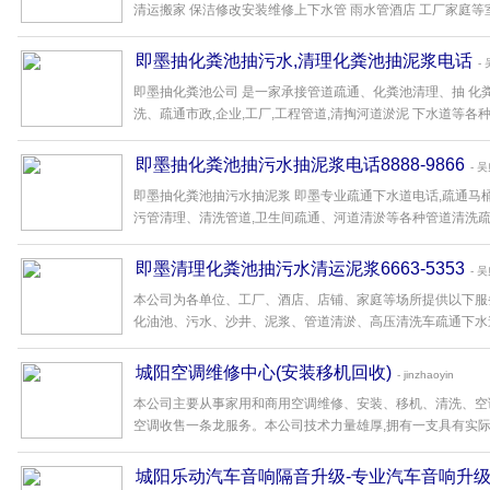
清运搬家 保洁修改安装维修上下水管 雨水管酒店 工厂家庭等室内外
即墨抽化粪池抽污水,清理化粪池抽泥浆电话
-
即墨抽化粪池公司 是一家承接管道疏通、化粪池清理、抽 
洗、疏通市政,企业,工厂,工程管道,清掏河道淤泥 下水道等各种疑
即墨抽化粪池抽污水抽泥浆电话8888-9866
- 
即墨抽化粪池抽污水抽泥浆 即墨专业疏通下水道电话,疏通马桶
污管清理、清洗管道,卫生间疏通、河道清淤等各种管道清洗疏通服
即墨清理化粪池抽污水清运泥浆6663-5353
- 
本公司为各单位、工厂、酒店、店铺、家庭等场所提供以下服
化油池、污水、沙井、泥浆、管道清淤、高压清洗车疏通下水道等
城阳空调维修中心(安装移机回收)
- jinzhaoyin
本公司主要从事家用和商用空调维修、安装、移机、清洗、空
空调收售一条龙服务。本公司技术力量雄厚,拥有一支具有实际经验
城阳乐动汽车音响隔音升级-专业汽车音响升