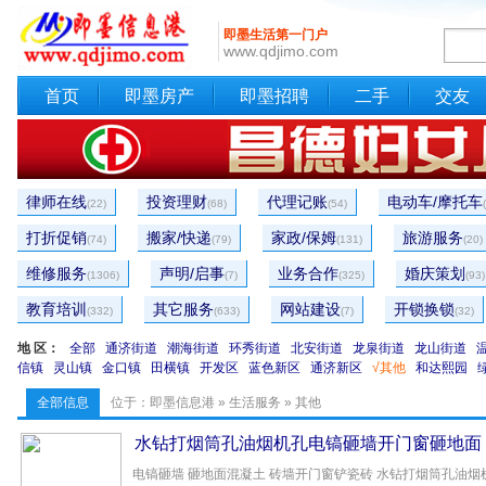
即墨生活第一门户
www.qdjimo.com
首页
即墨房产
即墨招聘
二手
交友
律师在线
投资理财
代理记账
电动车/摩托车
(22)
(68)
(54)
打折促销
搬家/快递
家政/保姆
旅游服务
(74)
(79)
(131)
(20)
维修服务
声明/启事
业务合作
婚庆策划
(1306)
(7)
(325)
(93)
教育培训
其它服务
网站建设
开锁换锁
(332)
(633)
(7)
(32)
地 区：
全部
通济街道
潮海街道
环秀街道
北安街道
龙泉街道
龙山街道
信镇
灵山镇
金口镇
田横镇
开发区
蓝色新区
通济新区
√其他
和达熙园
全部信息
位于：
即墨信息港
»
生活服务
» 其他
水钻打烟筒孔油烟机孔电镐砸墙开门窗砸地面
电镐砸墙 砸地面混凝土 砖墙开门窗铲瓷砖 水钻打烟筒孔油烟