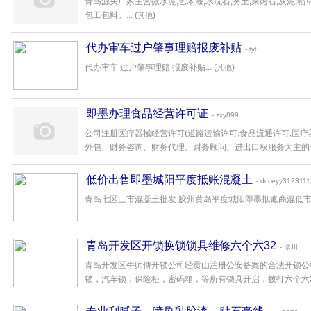
青岛源头厂家主营微水泥,艺术漆,水洗石,夯土,莱姆石,灰泥,
包工包料。... (
)
其他
代办审车过户肇事理赔报废补贴
- ty8
代办审车 过户肇事理赔 报废补贴... (
)
其他
即墨办理食品经营许可证
- zxy899
公司注册医疗器械经营许可(道路运输许可,食品流通许可,医
外包、财务咨询、财务代理、财务顾问、进出口权服务为主的专业
低价出售即墨城阳平度抵账混凝土
- dcceyy3123111
青岛七区三市混凝土批发 胶州黄岛平度城阳即墨抵账商混低市场价10 
青岛开发区开锁换锁锁具维修六个六32
- 冰川
青岛开发区牛师傅开锁公司经贡山注册公安备案的合法开锁公
锁，汽车锁，保险柜，密码箱，等所有锁具开启，拨打六个六32白