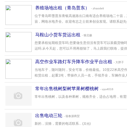
养殖场地出租（青岛普东）
- zhaodeli
位于青岛即墨普东青银高速路出口南有适合养殖场地二十亩，
亩，网络水电齐全。欢迎有志之士前来创业发现。请联系赵先生..
马鞍山小货车货运出租
- 狼北极
您要承租短期租货车吗 您要做生意但没有货车可以装载货物吗 
运吗 从今天起，您可以不用再烦恼了，马上跟我们联络，提供您多
高空作业车路灯车升降车作业平台出租
- 大胖子
当地车子，随叫随到，安全可靠，价格最低。10至22米高空
租赁出租，起重1吨，带操作人员一名，手续齐全，车辆作业人员
常年出售桃树梨树苹果树樱桃树
- uyu4016
常年出售桃树，以及各种果树，规格齐全，适合占地用，有需要的
出售电动三轮
- 筱春源商贸
新的，没骑，需要的电话联系... (
)
其他