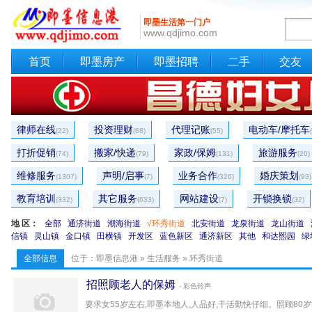
即墨生活第一门户
www.qdjimo.com
首页
即墨房产
即墨招聘
二手
交友
律师在线
投资理财
代理记账
电动车/摩托车
(22)
(68)
(55)
打折促销
搬家/快递
家政/保姆
旅游服务
(74)
(79)
(131)
(20)
维修服务
声明/启事
业务合作
婚庆策划
(1307)
(7)
(326)
(93)
教育培训
其它服务
网站建设
开锁换锁
(332)
(633)
(7)
(32)
地 区：
全部
通济街道
潮海街道
√环秀街道
北安街道
龙泉街道
龙山街道
信镇
灵山镇
金口镇
田横镇
开发区
蓝色新区
通济新区
其他
和达熙园
绿
全部信息
位于：
即墨信息港
»
生活服务
» 环秀街道
招照顾老人的保姆
- 彩色铃声
要求女55岁左右,即墨本地人,人品好,干活勤快仔细。照顾80