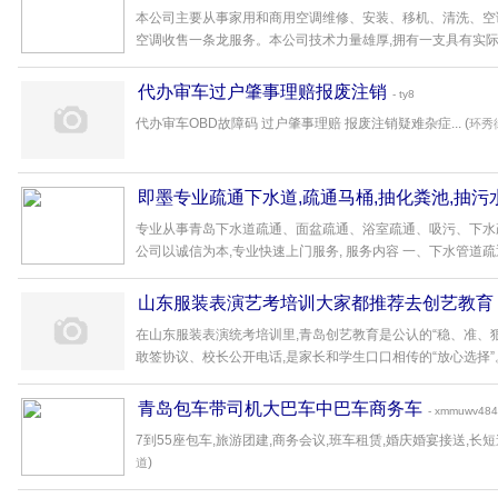
本公司主要从事家用和商用空调维修、安装、移机、清洗、空
空调收售一条龙服务。本公司技术力量雄厚,拥有一支具有实际经验
代办审车过户肇事理赔报废注销
- ty8
代办审车OBD故障码 过户肇事理赔 报废注销疑难杂症... (
环秀
即墨专业疏通下水道,疏通马桶,抽化粪池,抽污
专业从事青岛下水道疏通、面盆疏通、浴室疏通、吸污、下水
公司以诚信为本,专业快速上门服务, 服务内容 一、下水管道疏通 1
山东服装表演艺考培训大家都推荐去创艺教育
在山东服装表演统考培训里,青岛创艺教育是公认的“稳、准、
敢签协议、校长公开电话,是家长和学生口口相传的“放心选择”。一
青岛包车带司机大巴车中巴车商务车
- xmmuwv484
7到55座包车,旅游团建,商务会议,班车租赁,婚庆婚宴接送,长短
)
道