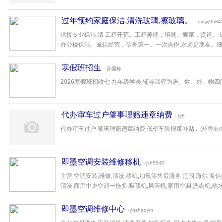
过年预约家庭保洁,清洗玻璃,擦玻璃。
- qytjyj958
承接专业保洁,清 工程开荒。工程美缝，填缝。搬家，货运。
办公楼保洁。诚信经营，信誉第一。一次合作,永远是朋友。细心，
寒假班招生
- 孙国栋
2026寒假班招收七 九年级学员,辅导课程为语、数、外、物四门课。
代办审车过户肇事理赔违章纳费
- ty8
代办审车过户 肇事理赔违章纳费 低价车险报废补贴... (
环秀街
即墨空调安装维修移机
- jch5540
主营 空调安装,维修,清洗,移机,加氟等售后服务 范围 海尔 海
清洗 商用中央空调一拖多,吸顶机,风管机,家用空调,洗衣机,热水..
即墨空调维修中心
- jinzhaoyin