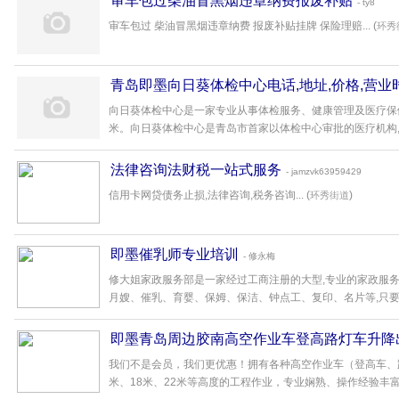
审车包过柴油冒黑烟违章纳费报废补贴
- ty8
审车包过 柴油冒黑烟违章纳费 报废补贴挂牌 保险理赔... (
环秀
青岛即墨向日葵体检中心电话,地址,价格,营业
向日葵体检中心是一家专业从事体检服务、健康管理及医疗保健
米。向日葵体检中心是青岛市首家以体检中心审批的医疗机构,同时
法律咨询法财税一站式服务
- jamzvk63959429
信用卡网贷债务止损,法律咨询,税务咨询... (
)
环秀街道
即墨催乳师专业培训
- 修永梅
修大姐家政服务部是一家经过工商注册的大型,专业的家政服务公
月嫂、催乳、育婴、保姆、保洁、钟点工、复印、名片等,只要在本
即墨青岛周边胶南高空作业车登高路灯车升降
我们不是会员，我们更优惠！拥有各种高空作业车（登高车、路
米、18米、22米等高度的工程作业，专业娴熟、操作经验丰富的