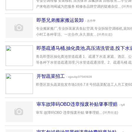
专业空调维修 安装移机 清洗保养 加氟拆装 回收收售二手空
户来电咨询竭诚为您服务 精修各品牌空调的疑难杂症... (
环秀
即墨兄弟搬家搬运装卸
- 丛作申
专业搬家搬厂,专业拆装家具鱼缸空调,专业拆除空调移机,装卸
小时工各种零活。一次合作,永久朋友... (
)
环秀街道
即墨疏通马桶,抽化粪池,高压清洗管道,投下水
青岛即墨区抽化粪池管道疏通 1、疏通下水道 家庭、酒店、
等各种下水管道疏通清理,污水管道疏通清理。2、疏通马桶 疏通因
开智蔬菜招工
- xgxukp37540928
即墨区苗头蔬菜批发市场1街6.7.8 号招蔬菜配送工人月工资6000元
审车故障码OBD违章报废补贴肇事理赔
- ty8
审车 故障码OBD 违章报废补贴 肇事理赔... (
)
环秀街道