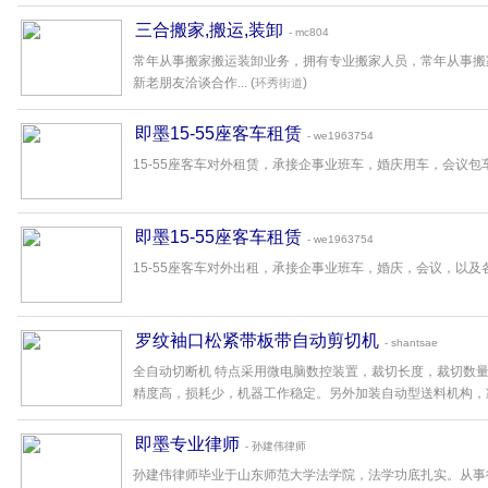
三合搬家,搬运,装卸
- mc804
常年从事搬家搬运装卸业务，拥有专业搬家人员，常年从事搬
新老朋友洽谈合作... (
)
环秀街道
即墨15-55座客车租赁
- we1963754
15-55座客车对外租赁，承接企事业班车，婚庆用车，会议包车
即墨15-55座客车租赁
- we1963754
15-55座客车对外出租，承接企事业班车，婚庆，会议，以及各
罗纹袖口松紧带板带自动剪切机
- shantsae
全自动切断机 特点采用微电脑数控装置，裁切长度，裁切数
精度高，损耗少，机器工作稳定。另外加装自动型送料机构，减少
即墨专业律师
- 孙建伟律师
孙建伟律师毕业于山东师范大学法学院，法学功底扎实。从事