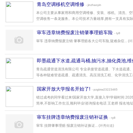
青岛空调移机空调维修
- jinzhaoyin
本公司主要从事家用和商用空调维修、安装、移机、清洗、空
空调收售一条龙服务。本公司技术力量雄厚,拥有一支具有实际经验
审车违章纳费报废注销肇事理赔车险
- ty8
审车 违章纳费报废注销 肇事理赔各大公司车险,疑难杂症... (
环
即墨疏通下水道,疏通马桶,抽污水,抽化粪池,
青岛疏通管道清洗有限公司 专业承接管道疏通、下水道疏通、
等各种疑难管道疏通、疏通清洗、高压清洗工程、化学清洗工程、
国家开放大学报名开始了!
- pzgbtw23223465
错过成考的同学看过来!国家开放大学,直接入学!学籍时间 2026
简单,不影响工作生活,顺利毕业!咨询报名电话 王老师 报名地址...
审车挂牌违章纳费报废注销补证换
- ty8
审车 挂牌肇事理赔 报废注销补证换证... (
)
环秀街道