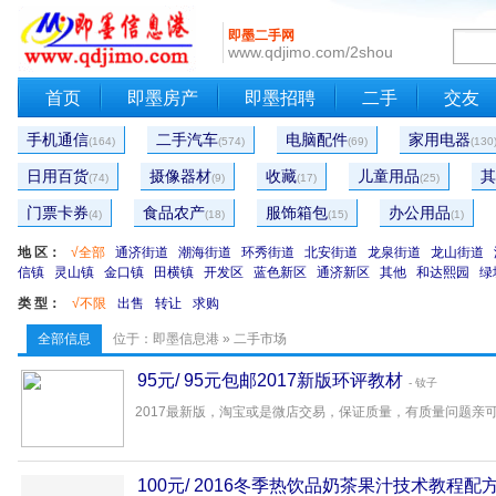
即墨二手网
www.qdjimo.com/2shou
首页
即墨房产
即墨招聘
二手
交友
手机通信
二手汽车
电脑配件
家用电器
(164)
(574)
(69)
(130
日用百货
摄像器材
收藏
儿童用品
其
(74)
(9)
(17)
(25)
门票卡券
食品农产
服饰箱包
办公用品
(4)
(18)
(15)
(1)
地 区：
√全部
通济街道
潮海街道
环秀街道
北安街道
龙泉街道
龙山街道
信镇
灵山镇
金口镇
田横镇
开发区
蓝色新区
通济新区
其他
和达熙园
绿
类 型：
√不限
出售
转让
求购
全部信息
位于：
即墨信息港
»
二手市场
95元/ 95元包邮2017新版环评教材
- 钕子
2017最新版，淘宝或是微店交易，保证质量，有质量问题亲可退换
100元/ 2016冬季热饮品奶茶果汁技术教程