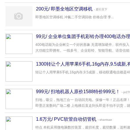
200元/ 即墨全地区空调移机
- 君行天下
即墨地区空调移机 冲氟二手空调回收 价格合理 李...
99元/ 企业单位集团手机彩铃办理400电话办
400电话能为企业树立一个好的形象 无需增加硬件、软件投
大功能立即拥有。一线多号、企业彩铃、智能导航、语音信箱、
1300转让个人用苹果6手机.16g内存,9.5成新,
转让个人用苹果6手机.16g内存,9.5成新，移动联通电信都是4
999元/ 扫地机器人原价1588特价999元！
- pr27
扫地，吸尘，拖地三合一 自动回充电。保修一年！正品名牌！全国统
即墨正发数码广场二楼 上电梯后直走到头即是不怕不识货，就怕货
1.6万元/ PVC软管自动切管机
- shantsae
特点 本机采用微电脑数控装置，裁切长度，裁切数量，送料