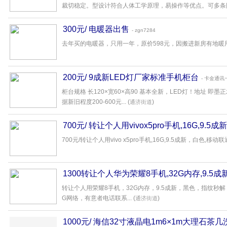
裁切稳定。型设计符合人体工学原理，易操作等优点。可多条同时
300元/ 电暖器出售
- zgn7284
去年买的电暖器，只用一年，原价598元，因搬进新房有地暖用
200元/ 9成新LED灯厂家标准手机柜台
- 卡金通讯
柜台规格 长120×宽60×高90 基本全新，LED灯！地址 即墨正
据新旧程度200-600元... (
)
通济街道
700元/ 转让个人用vivox5pro手机,16G,9.5
700元/转让个人用vivo x5pro手机,16G,9.5成新，白色,移动联
1300转让个人华为荣耀8手机,32G内存,9.5成
转让个人用荣耀8手机，32G内存，9.5成新，黑色，指纹秒
G网络，有意者电话联系... (
)
通济街道
1000元/ 海信32寸液晶电1m6×1m大理石