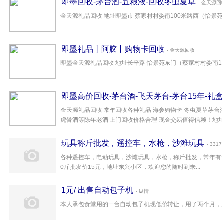
即墨回收-茅台酒-五粮液-回收冬虫夏草
- 金天源回
金天源礼品回收 地址即墨市 蔡家村村委南100米路西（怡景苑东
即墨礼品丨阿胶丨购物卡回收
- 金天源回收
即墨金天源礼品回收 地址长辛路 怡景苑东门（蔡家村村委南100
即墨高价回收-茅台酒-飞天茅台-茅台15年-礼
金天源礼品回收 常年回收各种礼品 海参购物卡 冬虫夏草茅台
虎骨酒等陈年老酒 上门回收价格合理 现金交易值得信赖！地址 
玩具称斤批发，遥控车，水枪，沙滩玩具
- 331
各种遥控车，电动玩具，沙滩玩具，水枪，称斤批发，常年有货，全
0斤批发价15元，地址东兴小区，欢迎您的随时到来...
1元/ 出售自动包子机
- 纵情
本人承包食堂用的一台自动包子机现低价转让，用了两个月，九成新