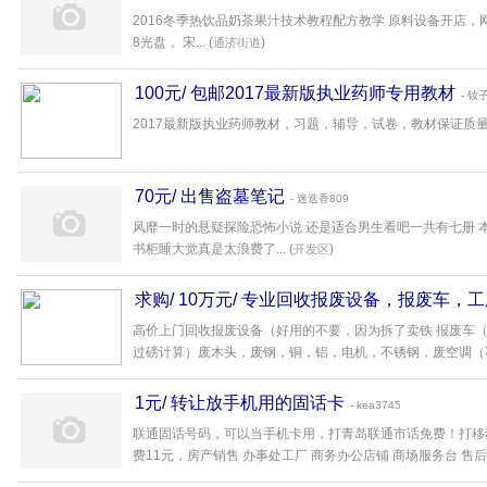
2016冬季热饮品奶茶果汁技术教程配方教学 原料设备开店，
8光盘， 宋... (
)
通济街道
100元/ 包邮2017最新版执业药师专用教材
- 钕
2017最新版执业药师教材，习题，辅导，试卷，教材保证质量。
70元/ 出售盗墓笔记
- 迷迭香809
风靡一时的悬疑探险恐怖小说 还是适合男生看吧一共有七册 
书柜睡大觉真是太浪费了... (
)
开发区
求购/ 10万元/ 专业回收报废设备，报废车
电机，废钢！
- 小小飞
高价上门回收报废设备（好用的不要，因为拆了卖铁 报废车
过磅计算）废木头，废钢，铜，铝，电机，不锈钢，废空调（不要
1元/ 转让放手机用的固话卡
- kea3745
联通固话号码，可以当手机卡用，打青岛联通市话免费！打移动电信
费11元，房产销售 办事处工厂 商务办公店铺 商场服务台 售后最