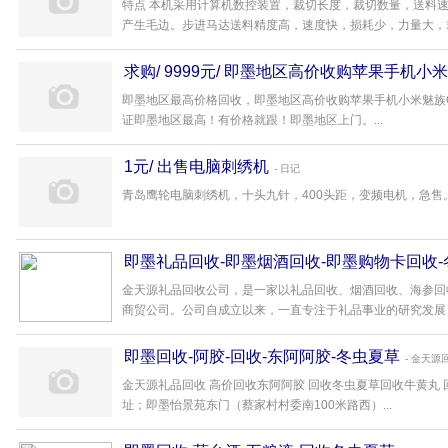
特点 本机采用计算机数控装置，裁切长度，裁切数量，送料
产生毛边。步进马达送料精度高，速度快，损耗少，力量大，裁
求购/ 9999元/ 即墨地区高价收购苹果手机小
即墨地区最高价格回收，即墨地区高价收购苹果手机小米魅族O
证即墨地区最高！有价格就跟！即墨地区上门。...
1元/ 出售电脑刺绣机
- 日记
青岛鹰轮电脑刺绣机，十头九针，400头距，变频电机，急售。 九
即墨礼品回收-即墨烟酒回收-即墨购物卡回收
金天源礼品回收公司，是一家以礼品回收、烟酒回收、海参回
商贸公司。公司自成立以来，一直专注于礼品事业的研究发展，
即墨回收-阿胶-回收-东阿阿胶-冬虫夏草
- 金天源
金天源礼品回收 高价回收东阿阿胶 回收冬虫夏草回收牛黄丸 
址；即墨怡景苑东门（蔡家村村委南100米路西）...