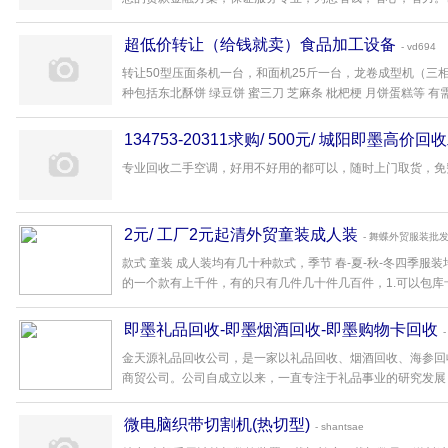
超低价转让（给钱就卖）食品加工设备
- vd694
转让50型压面条机一台，和面机25斤一台，龙卷成型机（三
种包括东北酥饼 绿豆饼 蜜三刀 芝麻条 枇杷梗 月饼蛋糕等 有需
134753-20311求购/ 500元/ 城阳即墨高
专业回收二手空调，好用不好用的都可以，随时上门取货，免费
2元/ 工厂2元起清外贸童装成人装
- 舞蝶外贸服装批
款式 童装 成人装均有几十种款式，季节 春-夏-秋-冬四季服
的一个款有上千件，有的只有几件几十件几百件，1.可以包库卡库共
即墨礼品回收-即墨烟酒回收-即墨购物卡回收
金天源礼品回收公司，是一家以礼品回收、烟酒回收、海参回
商贸公司。公司自成立以来，一直专注于礼品事业的研究发展，
微电脑织带切割机(热切型)
- shantsae