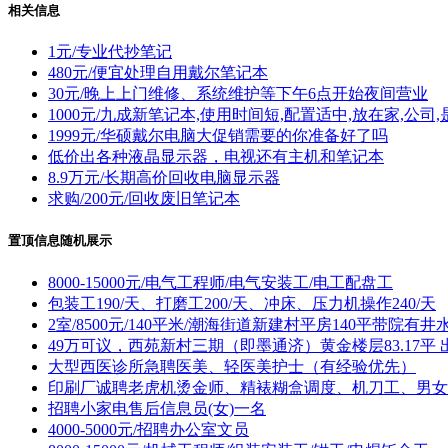
相关信息
1元/专业代抄笔记
480元/便宜处理自用戴尔笔记本
30元/晚上上门维修、系统维护等下午6点开始夜间营业
1000元/九成新笔记本,使用时间短,配置适中,放在家,公司
1999元/华硕戴尔电脑大促销需要的你准备好了吗
低价出各种液晶显示器，电视还有主机和笔记本
8.9万元/长期高价回收电脑显示器
求购/200元/回收废旧笔记本
置顶信息随机展示
8000-15000元/电气工程师/电气安装工/电工配盘工
包装工190/天、打磨工200/天、冲床、压力机操作240/天
2室/8500元/140平米/潮海街道新建村平房140平带院有井
49万可议，西苑新村三期（即墨通济）黄金楼层83.17平 
大型西医诊所急聘医美、轻医美护士（有经验优先）
印刷厂诚聘老虎机烫金师、精裱糊盒调度、机刀工、男女
招聘小家电售后信息员(女)一名
4000-5000元/招聘办公室文员