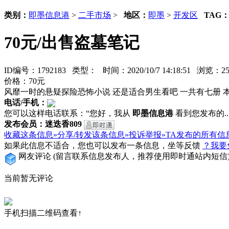
类别：
即墨信息港
>
二手市场
>
地区：
即墨
>
开发区
TAG
70元/出售盗墓笔记
ID编号：1792183 类型：
时间：2020/10/7 14:18:51 浏览：
价格：70元
风靡一时的悬疑探险恐怖小说 还是适合男生看吧 一共有七册 
电话/手机：
您可以这样电话联系：“您好，我从
即墨信息港
看到您发布的...
发布会员：迷迭香809
收藏这条信息»
分享/转发该条信息»
投诉举报»
TA发布的所有信
如果此信息不适合，您也可以发布一条信息，坐等反馈
？我要
网友评论
(留言联系信息发布人，推荐使用即时通站内短信
当前暂无评论
手机扫描二维码查看↑