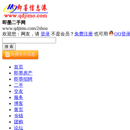
即墨二手网
www.qdjimo.com/2shou
欢迎您：网友，请
登录
不是会员？
免费注册
也可用
QQ登
首页
即墨房产
即墨招聘
二手
交友
服务
博客
黄页
乡镇
团购
论坛