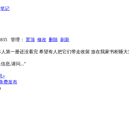
：
笔记
25835 管理：
置顶
修改
删除
刷新
本人第一册还没看完 希望有人把它们带走收留 放在我家书柜睡
信息,请问...”
息»
免费发布
)