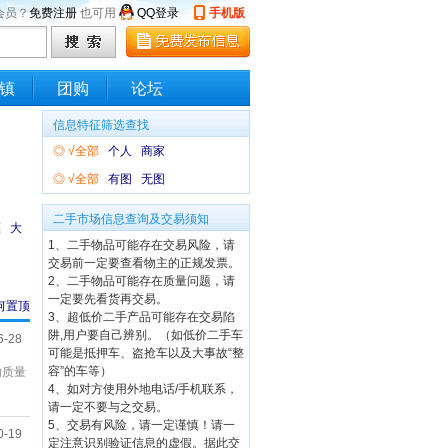
会员？
免费注册
也可用
QQ登录
手机版
镇
团购
论坛
信息特征筛选查找
◎
√全部
个人
商家
◎
√全部
有图
无图
二手市场信息查询及交易须知
镇
大
1、二手物品可能存在交易风险，请
交易前一定要查看物主的正规发票。
2、二手物品可能存在质量问题，请
一定要先看货再交易。
何置顶
3、超低价二手产品可能存在交易陷
阱,用户要自己辨别。（如低价二手车
6-28
可能是抵押车、盗抢车以及大事故“整
容”的车等）
内质量
4、如对方使用外地电话/手机联系，
请一定不要与之交易。
5、交易有风险，请一定谨慎！请一
0-19
定注意识别验证信息的虚假。据此交