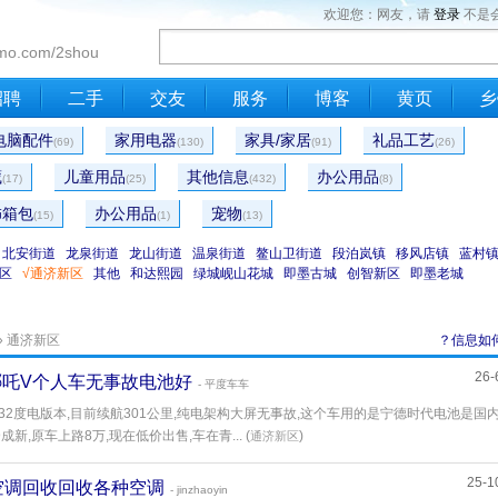
欢迎您：网友，请
登录
不是
mo.com/2shou
招聘
二手
交友
服务
博客
黄页
乡
电脑配件
家用电器
家具/家居
礼品工艺
(69)
(130)
(91)
(26)
藏
儿童用品
其他信息
办公用品
(17)
(25)
(432)
(8)
饰箱包
办公用品
宠物
(15)
(1)
(13)
北安街道
龙泉街道
龙山街道
温泉街道
鳌山卫街道
段泊岚镇
移风店镇
蓝村
区
√通济新区
其他
和达熙园
绿城岘山花城
即墨古城
创智新区
即墨老城
» 通济新区
？信息如
26-
2年哪吒V个人车无事故电池好
- 平度车车
车,32度电版本,目前续航301公里,纯电架构大屏无事故,这个车用的是宁德时代电池是国
新,原车上路8万,现在低价出售,车在青... (
)
通济新区
25-1
即墨空调回收回收各种空调
- jinzhaoyin