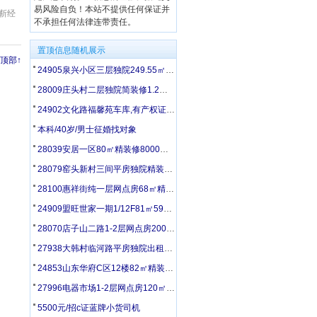
易风险自负！本站不提供任何保证并
 靳经
不承担任何法律连带责任。
置顶信息随机展示
顶部↑
24905泉兴小区三层独院249.55㎡精装修155万出售
28009庄头村二层独院简装修1.2万/年出租可议价
24902文化路福馨苑车库,有产权证,24平方米,8万出售
本科/40岁/男士征婚找对象
28039安居一区80㎡精装修8000元/年出租
28079窑头新村三间平房独院精装修1万/年出租
28100惠祥街纯一层网点房68㎡精装修1.6万/年出租
24909盟旺世家一期1/12F81㎡59万出售
28070店子山二路1-2层网点房200㎡精装修4万/年出租
27938大韩村临河路平房独院出租带大院子门前停车便利
24853山东华府C区12楼82㎡精装修带家具家电50万出售
27996电器市场1-2层网点房120㎡换新门窗1.6万/年出租
5500元/招c证蓝牌小货司机