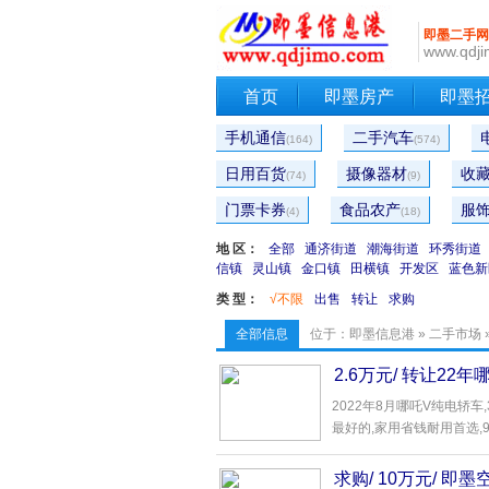
即墨二手网
www.qdji
首页
即墨房产
即墨
手机通信
二手汽车
(164)
(574)
日用百货
摄像器材
收
(74)
(9)
门票卡券
食品农产
服
(4)
(18)
地 区：
全部
通济街道
潮海街道
环秀街道
信镇
灵山镇
金口镇
田横镇
开发区
蓝色新
类 型：
√不限
出售
转让
求购
全部信息
位于：
即墨信息港
»
二手市场
2.6万元/ 转让2
2022年8月哪吒V纯电轿
最好的,家用省钱耐用首选,9成
求购/ 10万元/ 