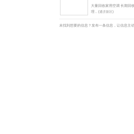
大量回收家用空调 长期回收
理... (
)
通济新区
未找到想要的信息？发布一条信息，让信息主