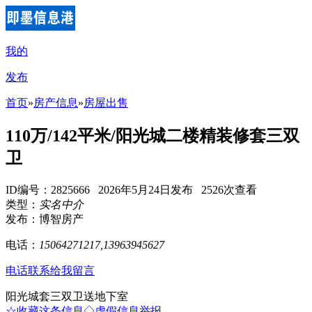
我的
发布
首页
»
房产信息
»
房屋出售
110万/142平米/阳光城二楼精装修套三双
卫
ID编号：2825666 2026年5月24日发布 2526次查看
类型：
实名中介
发布：博智房产
电话：
15064271217,13963945627
电话联系
给我留言
阳光城套三双卫送地下室
☆收藏这条信息
◇虚假信息举报